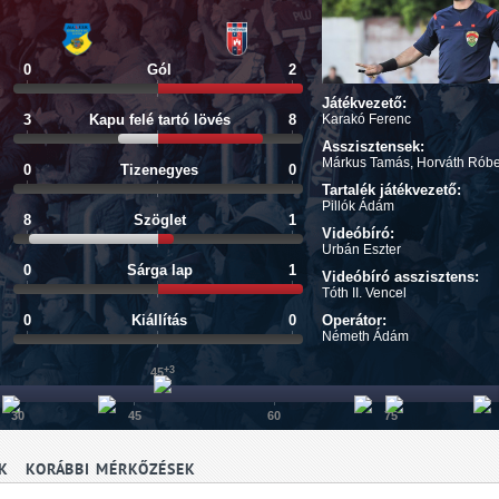
0
Gól
2
Játékvezető:
3
Kapu felé tartó lövés
8
Karakó Ferenc
Asszisztensek:
Márkus Tamás, Horváth Róbe
0
Tizenegyes
0
Tartalék játékvezető:
Pillók Ádám
8
Szöglet
1
Videóbíró:
Urbán Eszter
0
Sárga lap
1
Videóbíró asszisztens:
Tóth II. Vencel
0
Kiállítás
0
Operátor:
Németh Ádám
+3
45
30
45
60
75
K
KORÁBBI MÉRKŐZÉSEK