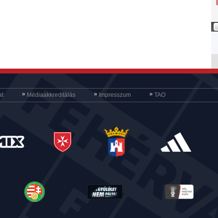
»
»
»
at
Médiaakkreditálás
Impresszum
TAO