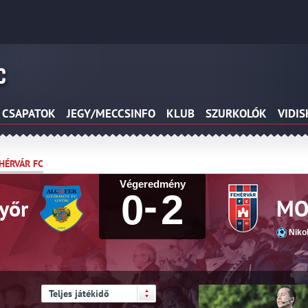
CSAPATOK
JEGY/MECCSINFO
KLUB
SZURKOLÓK
VIDI
EHÉRVÁR FC
Végeredmény
-
0
2
yőr
MOL
Nikol
Teljes játékidő