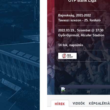
OTP Bank Liga
Bajnokság, 2021-2022
Tavaszi szezon - 25. forduló
2022.03.19., Szombat @ 17:30
Győr-Gyirmót, Alcufer Stadion
14 fok, napsütés
0
15
VIDEÓK
KÉPGALÉRIÁ
HÍREK