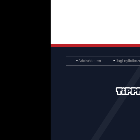
»
»
Adatvédelem
Jogi nyilatkoz