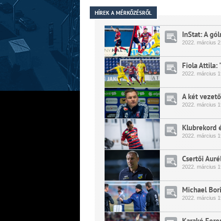
HÍREK A MÉRKŐZÉSRŐL
InStat: A gól
2022.
március
2
Fiola Attila
2022.
március
1
A két vezető
2022.
március
1
Klubrekord 
2022.
március
1
Csertői Auré
2022.
március
1
Michael Bori
2022.
március
1
Karakó Fere