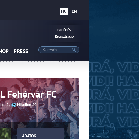
HU
EN
BELÉPÉS
Regisztráció
SHOP
PRESS
 Fehérvár FC
ics 2
,
Nikolics 30
ADATOK