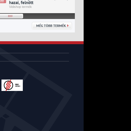
hazai, felnőtt
idegenbeli, felnőtt
Vidishop termék
Vidishop termék
MÉG TÖBB TERMÉK