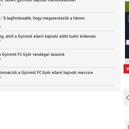
8.
ó: "A legfontosabb, hogy megszerezzük a három
7.
g, amit a Gyirmót elleni bajnoki előtt tudni érdemes
7.
 Gyirmót FC Győr vendégei leszünk
6.
V
formációk a Gyirmót FC Győr elleni bajnoki meccsre
2.