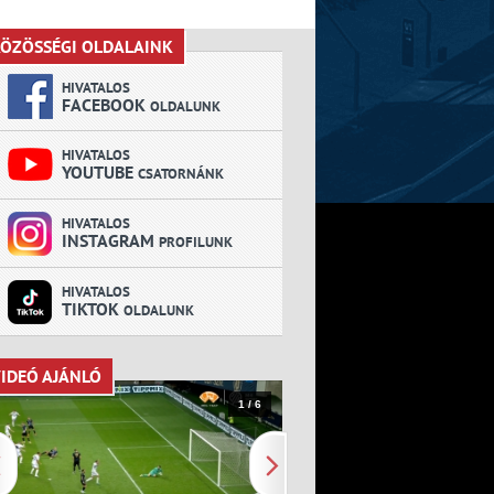
ÖZÖSSÉGI OLDALAINK
KÖZÖSSÉGI OLDALAINK
HIVATALOS
FACEBOOK
OLDALUNK
HIVATALOS
YOUTUBE
CSATORNÁNK
HIVATALOS
INSTAGRAM
PROFILUNK
HIVATALOS
TIKTOK
OLDALUNK
IDEÓ AJÁNLÓ
VIDEÓ AJÁNLÓ
1 / 6