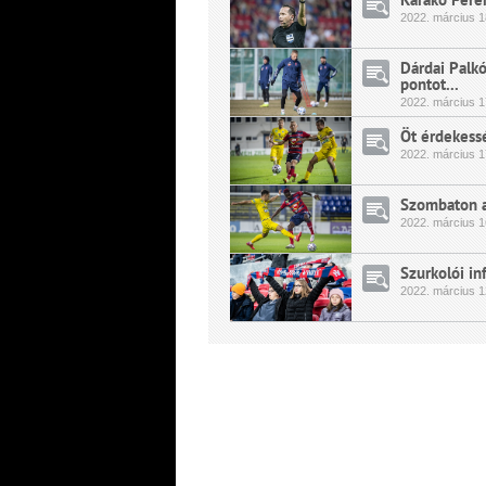
2022.
március
1
Dárdai Palk
pontot...
2022.
március
1
Öt érdekessé
2022.
március
1
Szombaton a
2022.
március
1
Szurkolói in
2022.
március
1