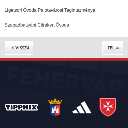
Ligetsori Óvoda Palotavárosi Tagintézménye
Szabadbattyáni Cifrakert Óvoda
VISSZA
FEL