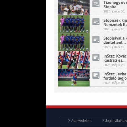
Tizenegy év u
Stopira
2023.
június
30.
Stopiráék kij
Nemzetek Ku
2023.
június
18.
Stopirával a 
döntetlent...
2023.
június
13.
InStat: Kovác
Kastrati és...
2023.
május
23.
InStat: Jevh
forduló legjo
2023.
május
08.
»
»
Adatvédelem
Jogi nyilatkoz