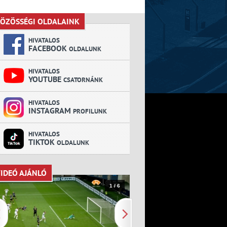
ÖZÖSSÉGI OLDALAINK
KÖZÖSSÉGI OLDALAINK
HIVATALOS
FACEBOOK
OLDALUNK
HIVATALOS
YOUTUBE
CSATORNÁNK
HIVATALOS
INSTAGRAM
PROFILUNK
HIVATALOS
TIKTOK
OLDALUNK
IDEÓ AJÁNLÓ
VIDEÓ AJÁNLÓ
1 / 6