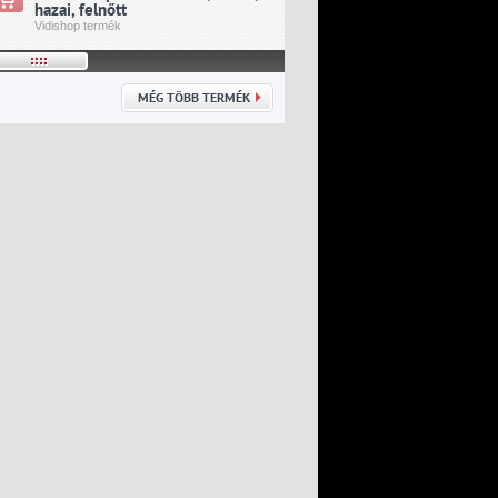
hazai, felnőtt
idegenbeli, felnőtt
Vidishop termék
Vidishop termék
MÉG TÖBB TERMÉK