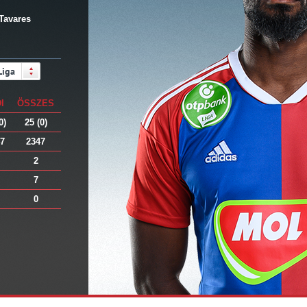
 Tavares
Liga
I
ÖSSZES
0)
25 (0)
7
2347
2
7
0