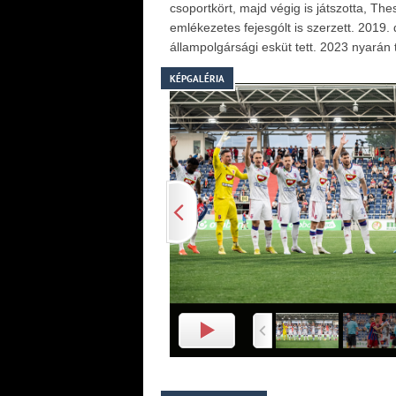
csoportkört, majd végig is játszotta, Th
emlékezetes fejesgólt is szerzett. 201
állampolgársági esküt tett. 2023 nyarán t
KÉPGALÉRIA