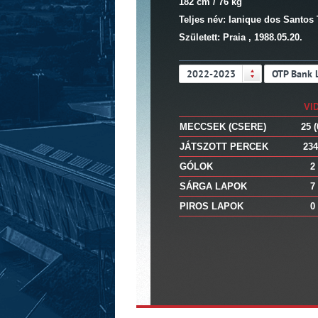
182 cm / 76 kg
Teljes név: Ianique dos Santos
Született: Praia , 1988.05.20.
2022-2023
OTP Bank 
VID
MECCSEK (CSERE)
25 (
JÁTSZOTT PERCEK
234
GÓLOK
2
SÁRGA LAPOK
7
PIROS LAPOK
0