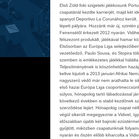
Első Zöld-foki szigeteki játékosunk Port
csapatánál kezdte karrierjét, majd két 
spanyol Deportivo La Corunához került,
lépett pályára. Hozzánk már új, szintén p
Feirensétől érkezett 2012 nyarán. Vidih
félszezont produkált, játékával hamar k
Elsősorban az Európa Liga selejtezőiben
vezetőedző, Paulo Sousa, és Stopira töb
szemben is emlékezetes játékkal hálálta
Teljesítményének is köszönhetően hazája
keltve kijutott a 2013 januári Afrikai N
nagyszerű védő már nem arathatta le si
első hazai Európa Liga csoportmeccsünk 
súlyos, hónapokig tartó lábadozással jár
következő években is stabil kezdőnek s
szerződése lejárt. Hónapokig csapat nél
végül sikerült megegyeznie a Vidivel, így 
időszakban újabb két bajnoki ezüstérme
gyűjtött, miközben csapatunknak folyam
nyarán és őszén előbb kiharcolta a Vidiv