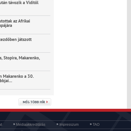
tán távozik a Viditől
utottak az Afrikai
pájára
kezdőben játszott
s, Stopira, Makarenko,
en Makarenko a 30.
bbjai...
MÉG TÖBB HÍR
»
»
»
at
Médiaakkreditálás
Impresszum
TAO