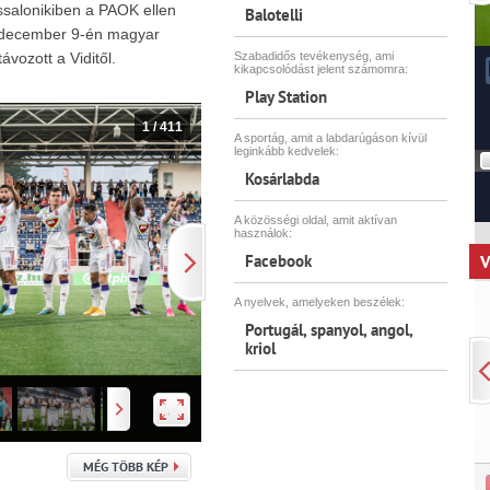
essalonikiben a PAOK ellen
Balotelli
9. december 9-én magyar
ávozott a Viditől.
Szabadidős tevékenység, ami
kikapcsolódást jelent számomra:
Play Station
1
/
411
A sportág, amit a labdarúgáson kívül
leginkább kedvelek:
Kosárlabda
A közösségi oldal, amit aktívan
használok:
Facebook
V
A nyelvek, amelyeken beszélek:
Portugál, spanyol, angol,
kriol
MÉG TÖBB KÉP