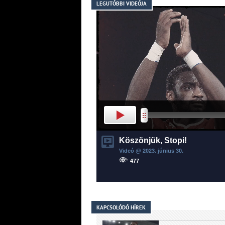
LEGUTÓBBI VIDEÓJA
Köszönjük, Stopi!
Videó @ 2023.
június
30.
477
KAPCSOLÓDÓ HÍREK