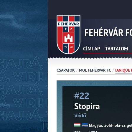
CÍMLAP
TARTALOM
CSAPATOK
/
MOL FEHÉRVÁR FC
/
IANIQUE 
#22
Stopira
Védő
Magyar, zöld-foki-szige