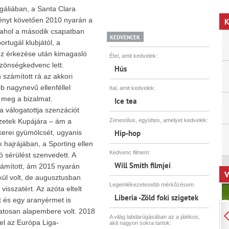
ugáliában, a Santa Clara
idényt követően 2010 nyarán a
K
 ahol a második csapatban
KEDVENCEK
ortugál klubjától, a
ez érkezése után kimagasló
Étel, amit kedvelek:
özönségkedvenc lett.
Hús
 számított rá az akkori
b nagynevű ellenféllel
Ital, amit kedvelek:
 meg a bizalmat.
Ice tea
 válogatottja szenzációt
emzetek Kupájára – ám a
Zenestílus, együttes, amelyet kedvelek:
kerei gyümölcsét, ugyanis
Hip-hop
hajrájában, a Sporting ellen
Kedvenc filmem:
ó sérülést szenvedett. A
Will Smith filmjei
zámított, ám 2015 nyarán
V
kül volt, de augusztusban
Legemlékezetesebb mérkőzésem
visszatért. Az azóta eltelt
Liberia -Zöld foki szigetek
t és egy aranyérmet is
atosan alapembere volt. 2018
A világ labdarúgásában az a játékos,
el az Európa Liga-
akit nagyon sokra tartok: