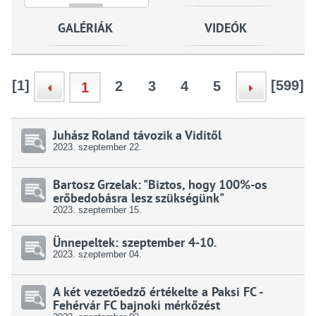
GALÉRIÁK
VIDEÓK
[1]
[599]
2
3
4
5
1
Juhász Roland távozik a Viditől
2023.
szeptember
22.
Bartosz Grzelak: "Biztos, hogy 100%-os
erőbedobásra lesz szükségünk"
2023.
szeptember
15.
Ünnepeltek: szeptember 4-10.
2023.
szeptember
04.
A két vezetőedző értékelte a Paksi FC -
Fehérvár FC bajnoki mérkőzést