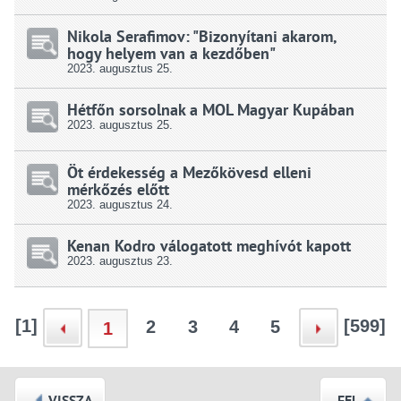
Nikola Serafimov: "Bizonyítani akarom,
hogy helyem van a kezdőben"
2023.
augusztus
25.
Hétfőn sorsolnak a MOL Magyar Kupában
2023.
augusztus
25.
Öt érdekesség a Mezőkövesd elleni
mérkőzés előtt
2023.
augusztus
24.
Kenan Kodro válogatott meghívót kapott
2023.
augusztus
23.
[1]
[599]
2
3
4
5
1
VISSZA
FEL