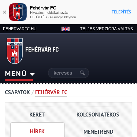
Fehérvár FC
×
TELEPÍTÉS
Hivatalos mobialkalmazás
LETÖLTÉS - A Google Playben
FEHERVARFC.HU
TELJES VERZIÓRA VÁLTÁS
MENÜ
CSAPATOK
/
FEHÉRVÁR FC
KERET
KÖLCSÖNJÁTÉKOS
HÍREK
MENETREND