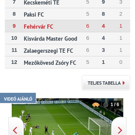
7
Kecskeméti TE
5
9
3
8
Paksi FC
5
8
2
9
Fehérvár FC
6
4
1
10
Kisvárda Master Good
6
4
1
11
Zalaegerszegi TE FC
6
3
1
12
Mezőkövesd Zsóry FC
5
1
0
TELJES TABELLA
VIDEÓ AJÁNLÓ
1 / 6