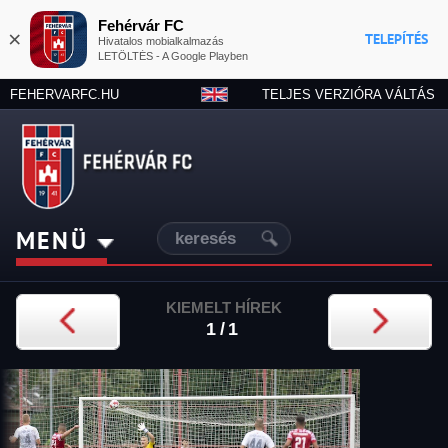
Fehérvár FC
×
TELEPÍTÉS
Hivatalos mobialkalmazás
LETÖLTÉS - A Google Playben
FEHERVARFC.HU
TELJES VERZIÓRA VÁLTÁS
MENÜ
KIEMELT HÍREK
1/1