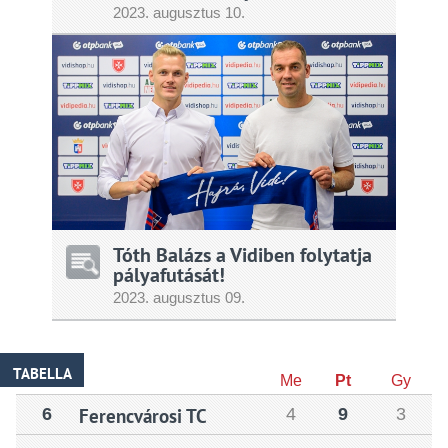
2023.
augusztus
10.
Tóth Balázs a Vidiben folytatja
pályafutását!
2023.
augusztus
09.
TABELLA
Me
Pt
Gy
6
Ferencvárosi TC
4
9
3