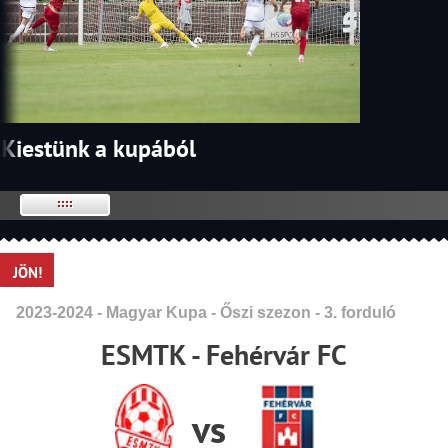
Kiestünk a kupából
JÖN!
2023-2024 - Magyar Kupa - Őszi szezon - 3. forduló
ESMTK - Fehérvár FC
vs