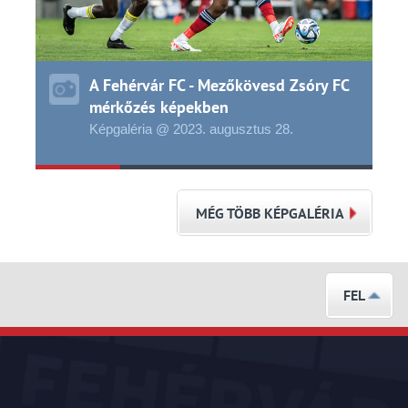
A Fehérvár FC - Mezőkövesd Zsóry FC
mérkőzés képekben
Képgaléria @ 2023.
augusztus
28.
MÉG TÖBB KÉPGALÉRIA
FEL