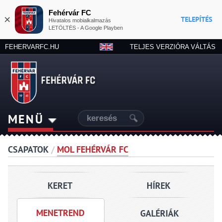
Fehérvár FC
×
TELEPÍTÉS
Hivatalos mobialkalmazás
LETÖLTÉS - A Google Playben
FEHERVARFC.HU
TELJES VERZIÓRA VÁLTÁS
MENÜ
CSAPATOK
/
MOL FEHÉRVÁR FC
KERET
HÍREK
MENETREND
GALÉRIÁK