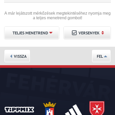
A már lejátszott mérkőzések megtekintéséhez nyomja meg
a teljes menetrend gombot!
TELJES MENETREND
VERSENYEK
VISSZA
FEL