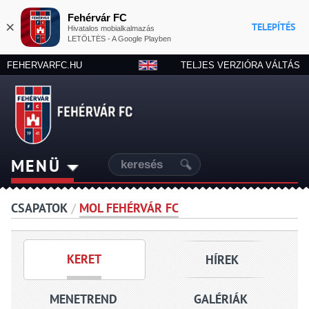
Fehérvár FC
×
TELEPÍTÉS
Hivatalos mobialkalmazás
LETÖLTÉS - A Google Playben
FEHERVARFC.HU
TELJES VERZIÓRA VÁLTÁS
MENÜ
CSAPATOK
/
MOL FEHÉRVÁR FC
KERET
HÍREK
MENETREND
GALÉRIÁK