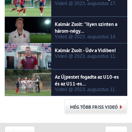
Videó @ 2023.
augusztus
17.
Kalmár Zsolt: "Ilyen szinten a
három-négy…
Videó @ 2023.
augusztus
14.
Kalmár Zsolt - Üdv a Vidiben!
Videó @ 2023.
augusztus
11.
Az Újpestet fogadta az U10-es
és az U11-es…
Videó @ 2023.
augusztus
11.
MÉG TÖBB FRISS VIDEÓ