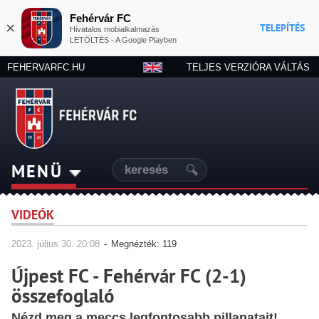
Fehérvár FC
×
TELEPÍTÉS
Hivatalos mobialkalmazás
LETÖLTÉS - A Google Playben
FEHERVARFC.HU
TELJES VERZIÓRA VÁLTÁS
MENÜ
VIDEÓK
2023.
július
30. 20:08
-
Megnézték: 119
Újpest FC - Fehérvár FC (2-1)
összefoglaló
Nézd meg a meccs legfontosabb pillanatait!