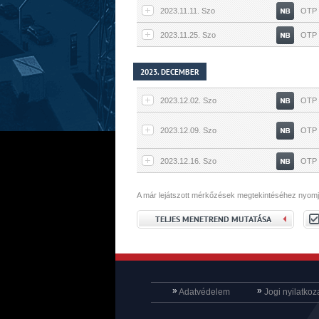
2023.11.11. Szo
OTP B
2023.11.25. Szo
OTP B
2023. DECEMBER
2023.12.02. Szo
OTP B
2023.12.09. Szo
OTP B
2023.12.16. Szo
OTP B
A már lejátszott mérkőzések megtekintéséhez nyomj
TELJES MENETREND MUTATÁSA
»
»
Adatvédelem
Jogi nyilatkoz