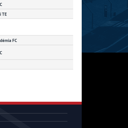
FC
i TE
adémia FC
FC