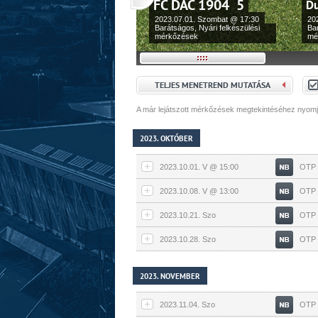
FC DAC 1904 5
Du
2023.07.01. Szombat @ 17:30
20
Barátságos, Nyári felkészülési
Bar
mérkőzések
mé
TELJES MENETREND MUTATÁSA
A már lejátszott mérkőzések megtekintéséhez nyomj
2023. OKTÓBER
2023.10.01. V @ 15:00
OTP B
2023.10.08. V @ 13:00
OTP B
2023.10.21. Szo
OTP B
2023.10.28. Szo
OTP B
2023. NOVEMBER
2023.11.04. Szo
OTP B