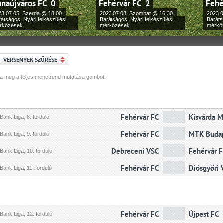
naújváros FC 0
Fehérvár FC 2
Fehé
23.07.05. Szerda @ 18:00
2023.07.08. Szombat @ 16:30
2023.0
átságos, Nyári felkészülési
Barátságos, Nyári felkészülési
Baráts
rkőzések
mérkőzések
mérkő
VERSENYEK SZŰRÉSE
a meg a teljes menetrend mutatása gombot!
Fehérvár FC
-
Kisvárda M
ank Liga, 8. forduló
Fehérvár FC
-
MTK Buda
ank Liga, 9. forduló
Debreceni VSC
-
Fehérvár 
ank Liga, 10. forduló
Fehérvár FC
-
Diósgyőri
ank Liga, 11. forduló
Fehérvár FC
-
Újpest FC
ank Liga, 12. forduló