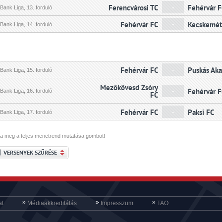
Ferencvárosi TC
-
Fehérvár 
ank Liga, 13. forduló
Fehérvár FC
-
Kecskemét
ank Liga, 14. forduló
Fehérvár FC
-
Puskás Ak
ank Liga, 15. forduló
Mezőkövesd Zsóry
-
Fehérvár 
ank Liga, 16. forduló
FC
Fehérvár FC
-
Paksi FC
ank Liga, 17. forduló
a meg a teljes menetrend mutatása gombot!
VERSENYEK SZŰRÉSE
»
»
»
at
Médiaakkreditálás
Impresszum
TAO