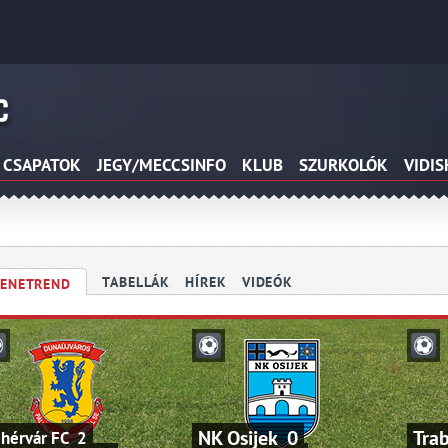
CSAPATOK
JEGY/MECCSINFO
KLUB
SZURKOLÓK
VIDI
TABELLÁK
HÍREK
VIDEÓK
ENETREND
NK Osijek 0
Tra
hérvár FC 2