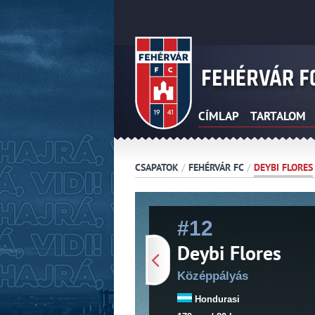
CÍMLAP
TARTALOM
CSAPATOK
/
FEHÉRVÁR FC
/
DEYBI FLORES
#12
Deybi Flores
Középpályás
Hondurasi