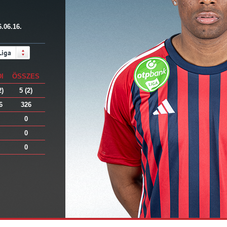
6.06.16.
Liga
DI
ÖSSZES
2)
5 (2)
6
326
0
0
0