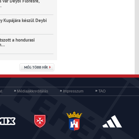
 vár Deybi Floresre,
.
y Kupájára készül Deybi
tszott a hondurasi
...
MÉG TÖBB HÍR
»
»
»
at
Médiaakkreditálás
Impresszum
TAO