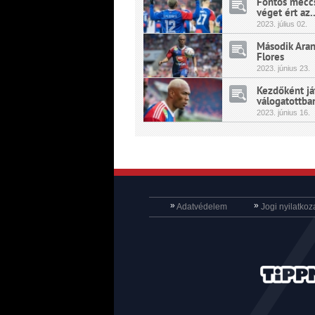
Fontos meccs
véget ért az..
2023.
július
02.
Második Aran
Flores
2023.
június
23.
Kezdőként já
válogatottban
2023.
június
16.
»
»
Adatvédelem
Jogi nyilatkoz