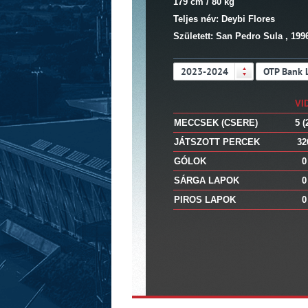
179 cm / 80 kg
Teljes név: Deybi Flores
Született: San Pedro Sula , 199
2023-2024
OTP Bank 
VI
MECCSEK (CSERE)
5 (
JÁTSZOTT PERCEK
32
GÓLOK
0
SÁRGA LAPOK
0
PIROS LAPOK
0