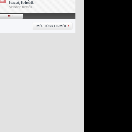
hazai, felnőtt
idegenbeli, felnőtt
Vidishop termék
Vidishop termék
MÉG TÖBB TERMÉK