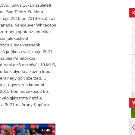
996. június 16-án született
n, San Pedro Sulában,
K
 majd 2015 és 2018 között az
 kanadai Vancouver Whitecaps
szerepet kapott az amerikai
csönjátékosként
özött a legsikeresebb
zó játékosa volt, majd 2021
nalbeli Panetolikos
durasi első osztályú, 10 MLS,
odosztályú találkozón lépett
t négy gólt szerzett. Új
nok, egyszeres kanadai
 2015-ben mutatkozott be,
 végigjátszotta hazája
V
 a 2021-es Arany Kupán is.
1
/
48