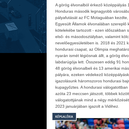
A görög élvonalból érkező középpályás 1
Honduras második legnagyobb városába
pályafutását az FC Motaguában kezdte,
Egyesült Államok élvonalában szereplő
kötelekébe tartozott - ezen időszakban 
első- és másodosztályban, valamint köl
nevelőegyesületében is. 2018 és 2021 k
hondurasi csapat, az Olimpia meghatáro
nyarán ismét légiósnak állt, a görög élvo
labdarúgója lett. Összesen eddig 91 hon
48 görög élvonalbeli és 13 amerikai más
pályára, ezeken védekező középpályáskén
igazolásunk háromszoros hondurasi baj
kupagyőztes. A hondurasi válogatottban
azóta 23 meccsen játszott, többek között
válogatottjának mind a négy mérkőzését
2023 januárjában igazolt a Vidihez.
KÉPGALÉRIA