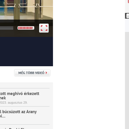
MÉG TÖBB VIDEÓ
tott meghívó érkezett
nek
023.
augusztus
29.
 búcsúzott az Arany
...