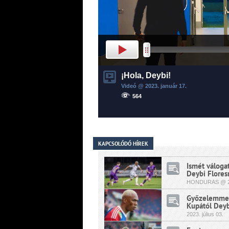
¡Hola, Deybi!
Videó @ 2023.
január
17.
564
KAPCSOLÓDÓ HÍREK
Ismét váloga
Deybi Flores
HONDURAS @ 2
Győzelemmel
Kupától Deybi
2023.
július
03.