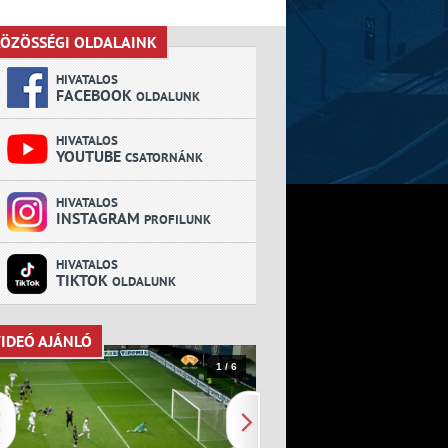
ÖZÖSSÉGI OLDALAINK
KÖZÖSSÉGI OLDALAINK
HIVATALOS
FACEBOOK
OLDALUNK
HIVATALOS
YOUTUBE
CSATORNÁNK
HIVATALOS
INSTAGRAM
PROFILUNK
HIVATALOS
TIKTOK
OLDALUNK
IDEÓ AJÁNLÓ
VIDEÓ AJÁNLÓ
1 / 6