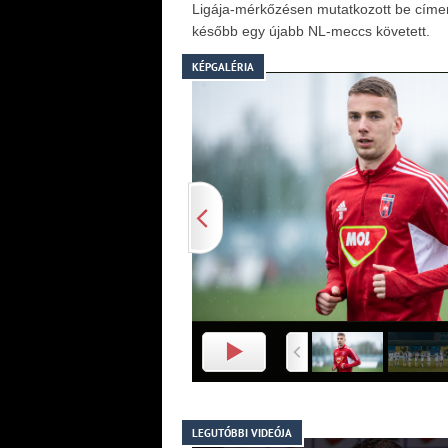
Ligája-mérkőzésen mutatkozott be címer
később egy újabb NL-meccs követett.
KÉPGALÉRIA
LEGUTÓBBI VIDEÓJA