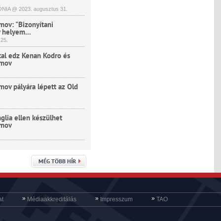
NIA @ 2023.
augusztus
31.
mov: "Bizonyítani
 helyem...
25.
ttal edz Kenan Kodro és
imov
mov pályára lépett az Old
glia ellen készülhet
imov
MÉG TÖBB HÍR
»
»
»
at
Médiaakkreditálás
Impresszum
TAO