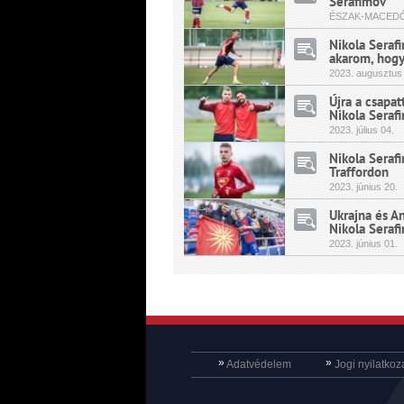
Serafimov
ÉSZAK-MACEDÓ
Nikola Serafi
akarom, hogy
2023.
augusztus
Újra a csapa
Nikola Seraf
2023.
július
04.
Nikola Serafi
Traffordon
2023.
június
20.
Ukrajna és An
Nikola Seraf
2023.
június
01.
»
»
Adatvédelem
Jogi nyilatkoz