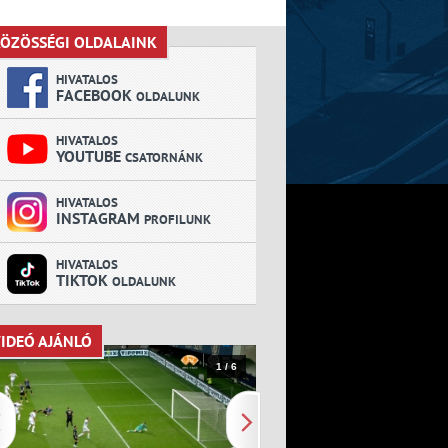
ÖZÖSSÉGI OLDALAINK
KÖZÖSSÉGI OLDALAINK
HIVATALOS
FACEBOOK
OLDALUNK
HIVATALOS
YOUTUBE
CSATORNÁNK
HIVATALOS
INSTAGRAM
PROFILUNK
HIVATALOS
TIKTOK
OLDALUNK
IDEÓ AJÁNLÓ
VIDEÓ AJÁNLÓ
1 / 6