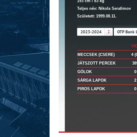
193 cm / 83 kg
Teljes név: Nikola Serafimov
Született: 1999.08.11.
2023-2024
OTP Bank 
VI
MECCSEK (CSERE)
4 (
JÁTSZOTT PERCEK
38
GÓLOK
0
SÁRGA LAPOK
2
PIROS LAPOK
0