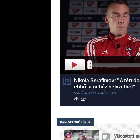
Nikola Serafimov: "Azért do
ebből a nehéz helyzetből"
Videó @ 2022.
október
28.
124
KAPCSOLÓDÓ HÍREK
Válogatott m