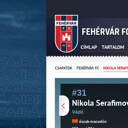
CÍMLAP
TARTALOM
CSAPATOK
/
FEHÉRVÁR FC
/
NIKOLA SERAF
#31
Nikola Serafimo
Védő
észak-macedón