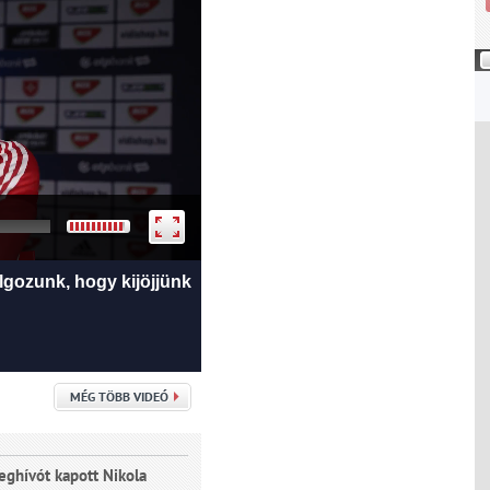
lgozunk, hogy kijöjjünk
MÉG TÖBB VIDEÓ
eghívót kapott Nikola