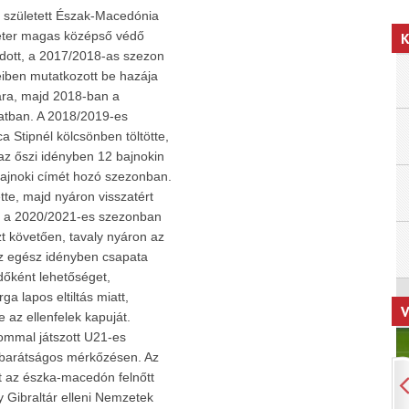
 született Észak-Macedónia
éter magas középső védő
K
dott, a 2017/2018-as szezon
neiben mutatkozott be hazája
yára, majd 2018-ban a
patban. A 2018/2019-es
a Stipnél kölcsönben töltötte,
 az őszi idényben 12 bajnokin
ajnoki címét hozó szezonban.
tte, majd nyáron visszatért
l a 2020/2021-es szezonban
zt követően, tavaly nyáron az
az egész idényben csapata
dőként lehetőséget,
ga lapos eltiltás miatt,
V
 az ellenfelek kapuját.
lommal játszott U21-es
y barátságos mérkőzésen. Az
t az észka-macedón felnőtt
y Gibraltár elleni Nemzetek