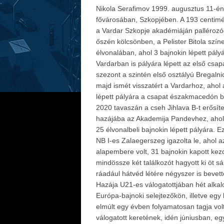
Nikola Serafimov 1999. augusztus 11-én
fővárosában, Szkopjében. A 193 centim
a Vardar Szkopje akadémiáján pallérozó
őszén kölcsönben, a Pelister Bitola szí
élvonalában, ahol 3 bajnokin lépett pál
Vardarban is pályára lépett az első csa
szezont a szintén első osztályú Bregalnic
majd ismét visszatért a Vardarhoz, ahol
lépett pályára a csapat északmacedón b
2020 tavaszán a cseh Jihlava B-t erősíte
hazájába az Akademija Pandevhez, aho
25 élvonalbeli bajnokin lépett pályára. E
NB I-es Zalaegerszeg igazolta le, ahol 
alapembere volt, 31 bajnokin kapott kez
mindössze két találkozót hagyott ki öt sár
ráadául hátvéd létére négyszer is bevette
Hazája U21-es válogatottjában hét alka
Európa-bajnoki selejtezőkön, illetve eg
elmúlt egy évben folyamatosan tagja vol
válogatott keretének, idén júniusban, eg