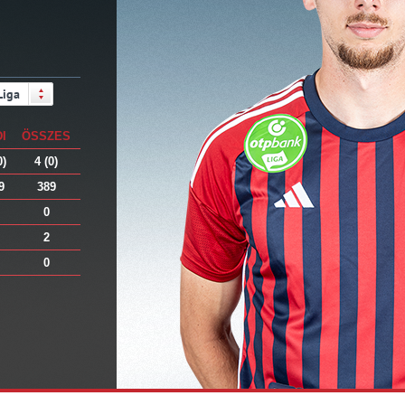
Liga
DI
ÖSSZES
0)
4 (0)
9
389
0
2
0