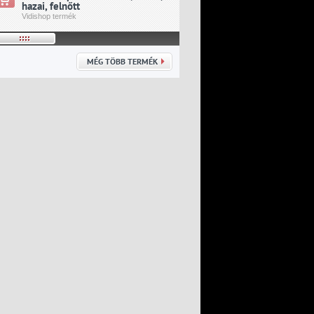
hazai, felnőtt
idegenbeli, felnőtt
Vidishop termék
Vidishop termék
MÉG TÖBB TERMÉK