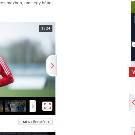
es mezben, amit egy héttel
1
/
24
V
MÉG TÖBB KÉP