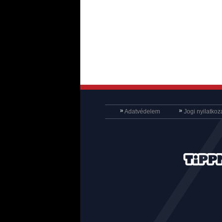
»
»
Adatvédelem
Jogi nyilatkoz