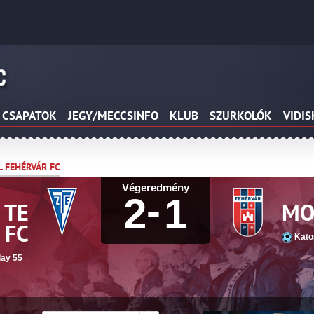
CSAPATOK
JEGY/MECCSINFO
KLUB
SZURKOLÓK
VIDI
L FEHÉRVÁR FC
Végeredmény
-
2
1
 TE
MOL
FC
Kato
ay 55