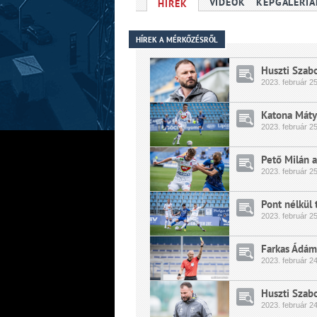
VIDEÓK
KÉPGALÉRIÁ
HÍREK
HÍREK A MÉRKŐZÉSRŐL
Huszti Szabo
2023.
február
25
Katona Máty
2023.
február
25
Pető Milán a
2023.
február
25
Pont nélkül 
2023.
február
25
Farkas Ádám 
2023.
február
24
Huszti Szabo
2023.
február
24