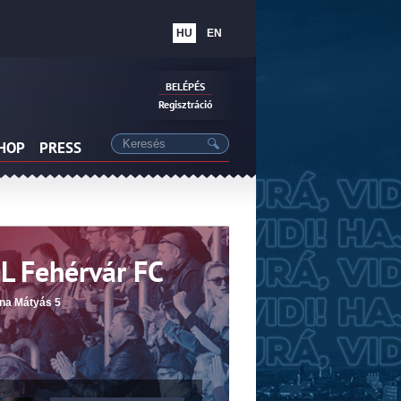
HU
EN
BELÉPÉS
Regisztráció
SHOP
PRESS
 Fehérvár FC
na Mátyás 5