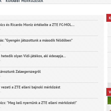
K
KORÁBBI MÉRKŐZÉSEK
K
lcs és Ricardo Moniz értékelte a ZTE FC-MOL...
.
ás: “Gyengén játszottunk a második félidőben”
.
 hetedik olyan Vidi-játékos, aki édesapja...
.
távoztunk Zalaegerszegről
.
vezeti a ZTE elleni bajnoki mérkőzést
V
.
lcs: "Meg kell nyernünk a ZTE elleni mérkőzést!"
.