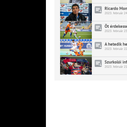
Ricardo Moni
2023.
február
24
Öt érdekessé
2023.
február
23
A hetedik h
2023.
február
22
Szurkolói in
2023.
február
21