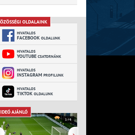
ÖZÖSSÉGI OLDALAINK
KÖZÖSSÉGI OLDALAINK
HIVATALOS
FACEBOOK
OLDALUNK
HIVATALOS
YOUTUBE
CSATORNÁNK
HIVATALOS
INSTAGRAM
PROFILUNK
HIVATALOS
TIKTOK
OLDALUNK
IDEÓ AJÁNLÓ
VIDEÓ AJÁNLÓ
1 / 6