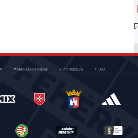
»
»
»
at
Médiaakkreditálás
Impresszum
TAO