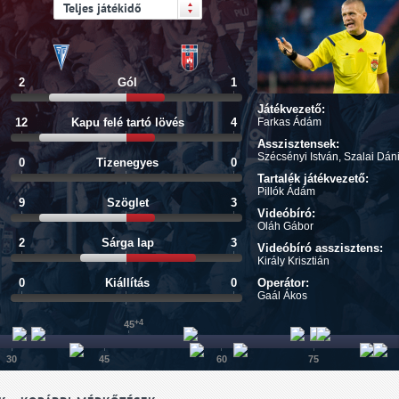
Teljes játékidő
2
Gól
1
Játékvezető:
12
Kapu felé tartó lövés
4
Farkas Ádám
Asszisztensek:
Szécsényi István, Szalai Dán
0
Tizenegyes
0
Tartalék játékvezető:
Pillók Ádám
9
Szöglet
3
Videóbíró:
Oláh Gábor
2
Sárga lap
3
Videóbíró asszisztens:
Király Krisztián
0
Kiállítás
0
Operátor:
Gaál Ákos
+4
45
30
45
60
75