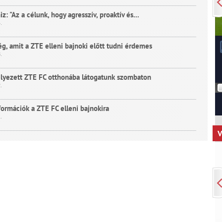
z: "Az a célunk, hogy agresszív, proaktív és...
.
g, amit a ZTE elleni bajnoki előtt tudni érdemes
.
elyezett ZTE FC otthonába látogatunk szombaton
.
formációk a ZTE FC elleni bajnokira
.
V