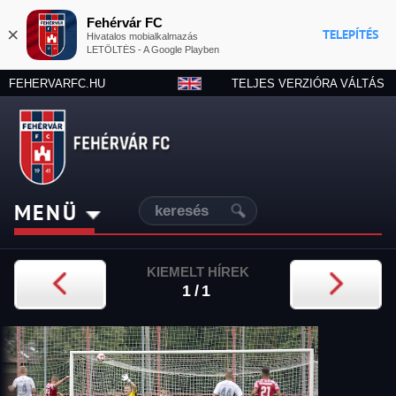
Fehérvár FC
×
TELEPÍTÉS
Hivatalos mobialkalmazás
LETÖLTÉS - A Google Playben
FEHERVARFC.HU
TELJES VERZIÓRA VÁLTÁS
MENÜ
KIEMELT HÍREK
1/1