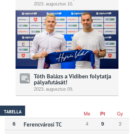
2023.
augusztus
10.
Tóth Balázs a Vidiben folytatja
pályafutását!
2023.
augusztus
09.
TABELLA
Me
Pt
Gy
6
Ferencvárosi TC
4
9
3