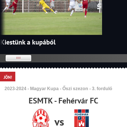
Kiestünk a kupából
JÖN!
2023-2024 - Magyar Kupa - Őszi szezon - 3. forduló
ESMTK - Fehérvár FC
vs