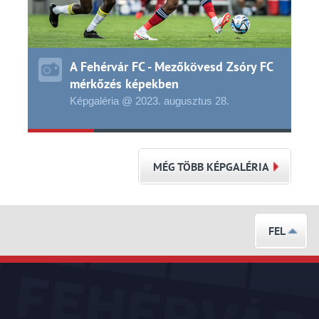
A Fehérvár FC - Mezőkövesd Zsóry FC
mérkőzés képekben
Képgaléria @ 2023.
augusztus
28.
MÉG TÖBB KÉPGALÉRIA
FEL