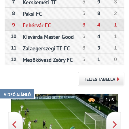
7
Kecskeméti TE
5
9
3
8
Paksi FC
5
8
2
9
Fehérvár FC
6
4
1
10
Kisvárda Master Good
6
4
1
11
Zalaegerszegi TE FC
6
3
1
12
Mezőkövesd Zsóry FC
5
1
0
TELJES TABELLA
VIDEÓ AJÁNLÓ
1 / 6