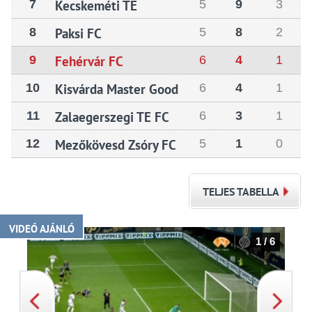
7
Kecskeméti TE
5
9
3
8
Paksi FC
5
8
2
9
Fehérvár FC
6
4
1
10
Kisvárda Master Good
6
4
1
11
Zalaegerszegi TE FC
6
3
1
12
Mezőkövesd Zsóry FC
5
1
0
TELJES TABELLA
VIDEÓ AJÁNLÓ
1 / 6