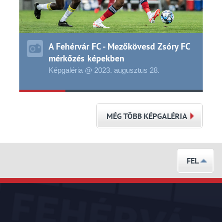
A Fehérvár FC - Mezőkövesd Zsóry FC
mérkőzés képekben
Képgaléria @ 2023.
augusztus
28.
MÉG TÖBB KÉPGALÉRIA
FEL