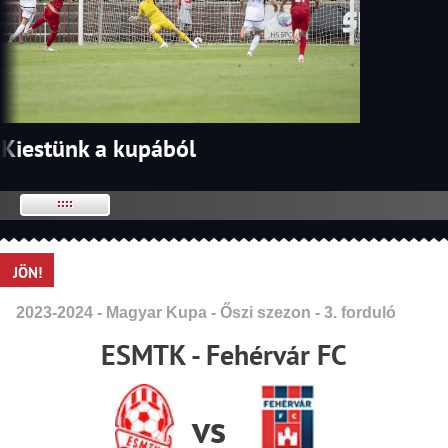
Kiestünk a kupából
JÖN!
2023-2024 - Magyar Kupa - Őszi szezon - 3. forduló
ESMTK - Fehérvár FC
vs