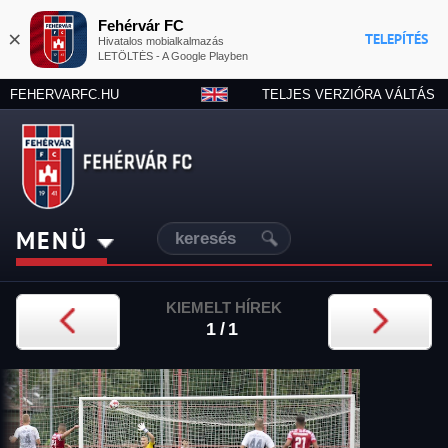
Fehérvár FC
×
TELEPÍTÉS
Hivatalos mobialkalmazás
LETÖLTÉS - A Google Playben
FEHERVARFC.HU
TELJES VERZIÓRA VÁLTÁS
MENÜ
KIEMELT HÍREK
1/1