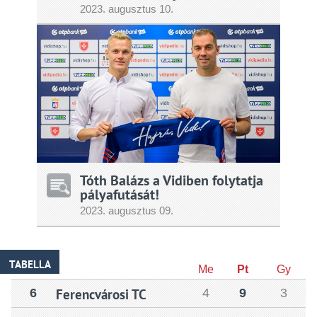
2023.
augusztus
10.
Tóth Balázs a Vidiben folytatja
pályafutását!
2023.
augusztus
09.
TABELLA
Me
Pt
Gy
6
Ferencvárosi TC
4
9
3