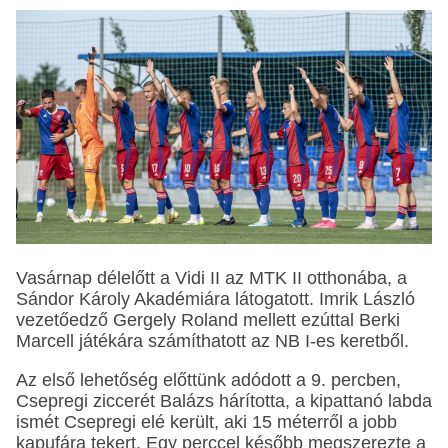
Vasárnap délelőtt a Vidi II az MTK II otthonába, a
Sándor Károly Akadémiára látogatott. Imrik László
vezetőedző Gergely Roland mellett ezúttal Berki
Marcell játékára számíthatott az NB I-es keretből.
Az első lehetőség előttünk adódott a 9. percben,
Csepregi ziccerét Balázs hárította, a kipattanó labda
ismét Csepregi elé került, aki 15 méterről a jobb
kapufára tekert. Egy perccel később megszerezte a