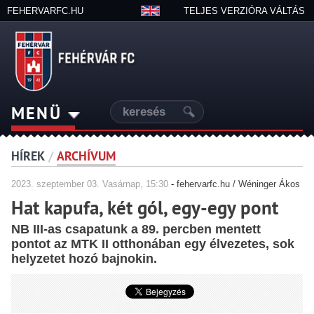
FEHERVARFC.HU
TELJES VERZIÓRA VÁLTÁS
MENÜ
HÍREK
/
ARCHÍVUM
2023.
szeptember
03. Vasárnap, 15:30
-
fehervarfc.hu / Wéninger Ákos
Hat kapufa, két gól, egy-egy pont
NB III-as csapatunk a 89. percben mentett
pontot az MTK II otthonában egy élvezetes, sok
helyzetet hozó bajnokin.