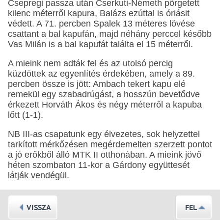
Csepregi passza után Cserkuti-Németh pörgetett
kilenc méterről kapura, Balázs ezúttal is óriásit
védett. A 71. percben Spalek 13 méteres lövése
csattant a bal kapufán, majd néhány perccel később
Vas Milán is a bal kapufát találta el 15 méterről.
A mieink nem adták fel és az utolsó percig
küzdöttek az egyenlítés érdekében, amely a 89.
percben össze is jött: Ambach tekert kapu elé
remekül egy szabadrúgást, a hosszún bevetődve
érkezett Horváth Ákos és négy méterről a kapuba
lőtt (1-1).
NB III-as csapatunk egy élvezetes, sok helyzettel
tarkított mérkőzésen megérdemelten szerzett pontot
a jó erőkből álló MTK II otthonában. A mieink jövő
héten szombaton 11-kor a Gárdony együttesét
látják vendégül.
VISSZA
FEL