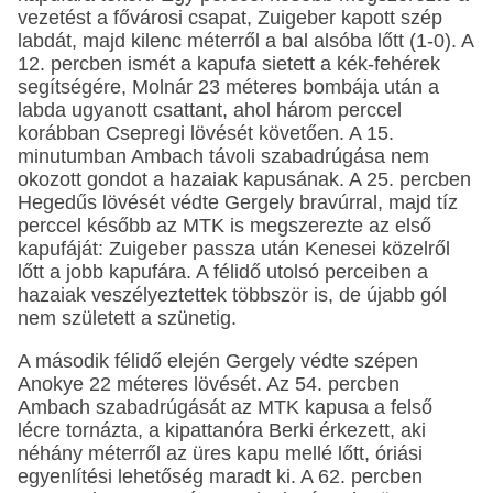
vezetést a fővárosi csapat, Zuigeber kapott szép
labdát, majd kilenc méterről a bal alsóba lőtt (1-0). A
12. percben ismét a kapufa sietett a kék-fehérek
segítségére, Molnár 23 méteres bombája után a
labda ugyanott csattant, ahol három perccel
korábban Csepregi lövését követően. A 15.
minutumban Ambach távoli szabadrúgása nem
okozott gondot a hazaiak kapusának. A 25. percben
Hegedűs lövését védte Gergely bravúrral, majd tíz
perccel később az MTK is megszerezte az első
kapufáját: Zuigeber passza után Kenesei közelről
lőtt a jobb kapufára. A félidő utolsó perceiben a
hazaiak veszélyeztettek többször is, de újabb gól
nem született a szünetig.
A második félidő elején Gergely védte szépen
Anokye 22 méteres lövését. Az 54. percben
Ambach szabadrúgását az MTK kapusa a felső
lécre tornázta, a kipattanóra Berki érkezett, aki
néhány méterről az üres kapu mellé lőtt, óriási
egyenlítési lehetőség maradt ki. A 62. percben