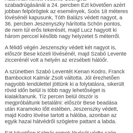
szabadrúgásánál a 24. percben Ezt követően azért
jobban felpörögtek az események, Soós 18 méteres
lövésénél kapusunk, Tóth Balázs védett nagyot, a
36. percben Jeszenyszky hárította Schön pontos,
de nem túl erős tekerését, majd Lucz hagyott ki
három perccel később nagy helyzetet 5 méterről.
A félidő végén Jeszenszky védett két nagyot is,
először Bese közeli lövésénél, majd Szabó Levente
ziccerénél volt a helyén az erzsébeti hálóőr.
A szünetben Szabó Leventét Kenan Kodro, Franck
Bambockot Kalmár Zsolt váltotta. Jól érezhetően
nagyobb lendülettel jöttünk ki a folytatásra, sikerült
rövid időn belül is több nagy lehetőséget is
kialakítanunk. Tíz percen belül ötször is
megpróbáltunk betalálni: először Bese beadása
után Karamoko lőtt estében, Jeszenszky védett,
majd Kodro lövése tartott a hálóba, azonban az
egyik hazai hátvédről szögletre pattant a labda.