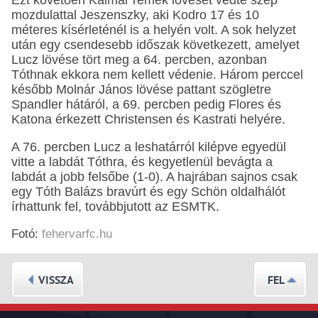
Ezt követően Kalmár remek lövését védte szép
mozdulattal Jeszenszky, aki Kodro 17 és 10
méteres kísérleténél is a helyén volt. A sok helyzet
után egy csendesebb időszak következett, amelyet
Lucz lövése tört meg a 64. percben, azonban
Tóthnak ekkora nem kellett védenie. Három perccel
később Molnár János lövése pattant szögletre
Spandler hátáról, a 69. percben pedig Flores és
Katona érkezett Christensen és Kastrati helyére.
A 76. percben Lucz a leshatárról kilépve egyedül
vitte a labdát Tóthra, és kegyetlenül bevágta a
labdát a jobb felsőbe (1-0). A hajrában sajnos csak
egy Tóth Balázs bravúrt és egy Schön oldalhálót
írhattunk fel, továbbjutott az ESMTK.
Fotó:
fehervarfc.hu
VISSZA
FEL