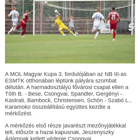
A MOL Magyar Kupa 3. fordulójában az NB III-as
ESMTK otthonában léptünk pályára szombat
délután. A harmadosztályú fővárosi csapat ellen a
Tóth B. - Bese, Csongvai, Spandler, Gergényi -
Kastrati, Bambock, Christensen, Schön - Szabó L.,
Karamoko összeállítású együttes kezdte a
mérkőzést.
A mérkőzés első része javarészt mezőnyjátékkal
telt, először a hazai kapusnak, Jeszenyszky
Ádámnak kellett védenie Csongvai