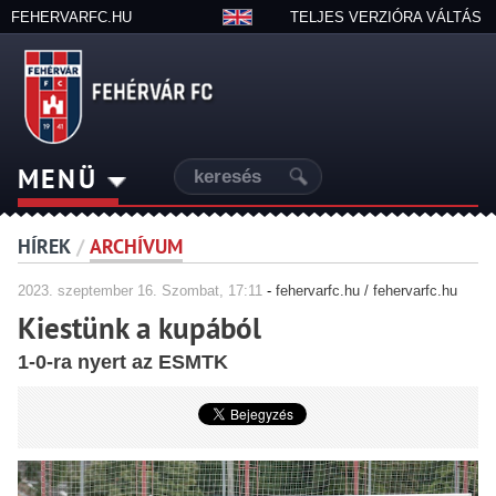
FEHERVARFC.HU
TELJES VERZIÓRA VÁLTÁS
MENÜ
HÍREK
/
ARCHÍVUM
2023.
szeptember
16. Szombat, 17:11
-
fehervarfc.hu / fehervarfc.hu
Kiestünk a kupából
1-0-ra nyert az ESMTK