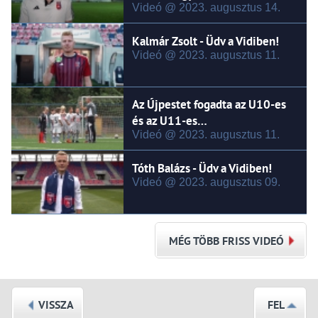
Videó @ 2023.
augusztus
14.
Kalmár Zsolt - Üdv a Vidiben!
Videó @ 2023.
augusztus
11.
Az Újpestet fogadta az U10-es
és az U11-es…
Videó @ 2023.
augusztus
11.
Tóth Balázs - Üdv a Vidiben!
Videó @ 2023.
augusztus
09.
MÉG TÖBB FRISS VIDEÓ
VISSZA
FEL