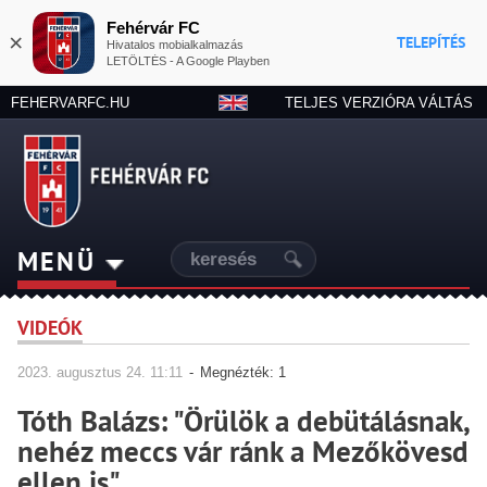
Fehérvár FC
×
TELEPÍTÉS
Hivatalos mobialkalmazás
LETÖLTÉS - A Google Playben
FEHERVARFC.HU
TELJES VERZIÓRA VÁLTÁS
MENÜ
VIDEÓK
2023.
augusztus
24. 11:11
-
Megnézték: 1
Tóth Balázs: "Örülök a debütálásnak,
nehéz meccs vár ránk a Mezőkövesd
ellen is"