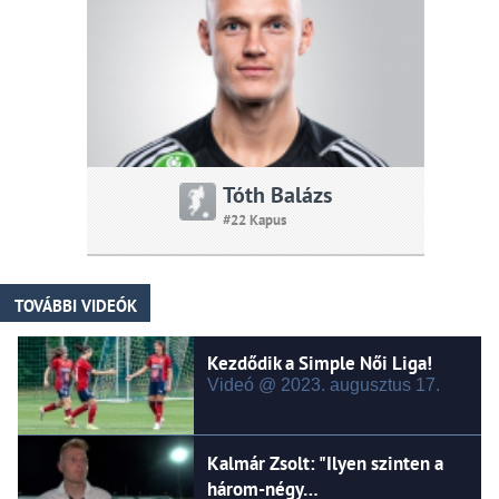
Tóth Balázs
#22 Kapus
TOVÁBBI VIDEÓK
Kezdődik a Simple Női Liga!
Videó @ 2023.
augusztus
17.
Kalmár Zsolt: "Ilyen szinten a
három-négy…