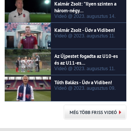
Kalmár Zsolt: "Ilyen szinten a
három-négy…
Videó @ 2023.
augusztus
14.
Kalmár Zsolt - Üdv a Vidiben!
Videó @ 2023.
augusztus
11.
Az Újpestet fogadta az U10-es
és az U11-es…
Videó @ 2023.
augusztus
11.
Tóth Balázs - Üdv a Vidiben!
Videó @ 2023.
augusztus
09.
MÉG TÖBB FRISS VIDEÓ