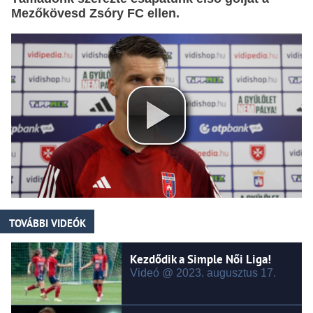
Mezőkövesd Zsóry FC ellen.
TOVÁBBI VIDEÓK
Kezdődik a Simple Női Liga!
Videó @ 2023.
augusztus
17.