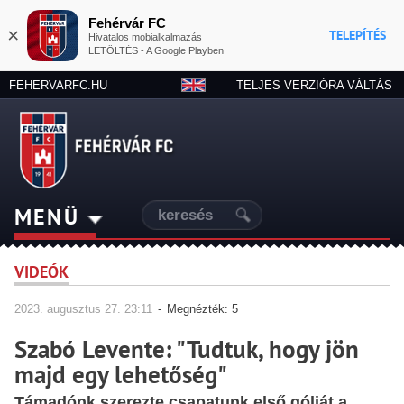
Fehérvár FC
×
TELEPÍTÉS
Hivatalos mobialkalmazás
LETÖLTÉS - A Google Playben
FEHERVARFC.HU
TELJES VERZIÓRA VÁLTÁS
MENÜ
VIDEÓK
2023.
augusztus
27. 23:11
-
Megnézték: 5
Szabó Levente: "Tudtuk, hogy jön
majd egy lehetőség"
Támadónk szerezte csapatunk első gólját a