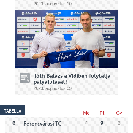
2023.
augusztus
10.
Tóth Balázs a Vidiben folytatja
pályafutását!
2023.
augusztus
09.
TABELLA
Me
Pt
Gy
6
Ferencvárosi TC
4
9
3