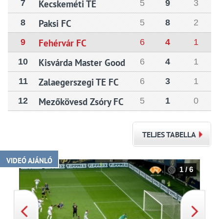
7
Kecskeméti TE
5
9
3
8
Paksi FC
5
8
2
9
Fehérvár FC
6
4
1
10
Kisvárda Master Good
6
4
1
11
Zalaegerszegi TE FC
6
3
1
12
Mezőkövesd Zsóry FC
5
1
0
TELJES TABELLA
VIDEÓ AJÁNLÓ
1 / 6