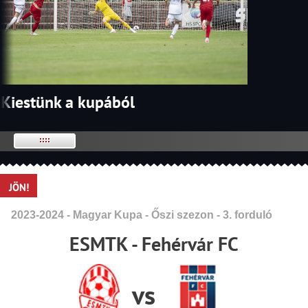
Kiestünk a kupából
JÖN!
2023-2024 - Magyar Kupa - Őszi szezon - 3. forduló
ESMTK - Fehérvár FC
vs