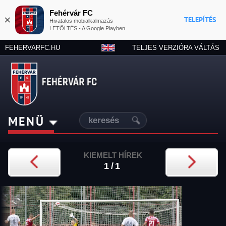
Fehérvár FC
×
TELEPÍTÉS
Hivatalos mobialkalmazás
LETÖLTÉS - A Google Playben
FEHERVARFC.HU
TELJES VERZIÓRA VÁLTÁS
MENÜ
KIEMELT HÍREK
1/1