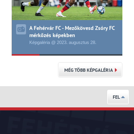
A Fehérvár FC - Mezőkövesd Zsóry FC
mérkőzés képekben
Képgaléria @ 2023.
augusztus
28.
MÉG TÖBB KÉPGALÉRIA
FEL