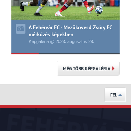
A Fehérvár FC - Mezőkövesd Zsóry FC
mérkőzés képekben
Képgaléria @ 2023.
augusztus
28.
MÉG TÖBB KÉPGALÉRIA
FEL