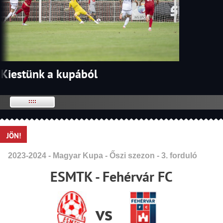
Kiestünk a kupából
JÖN!
2023-2024 - Magyar Kupa - Őszi szezon - 3. forduló
ESMTK - Fehérvár FC
vs