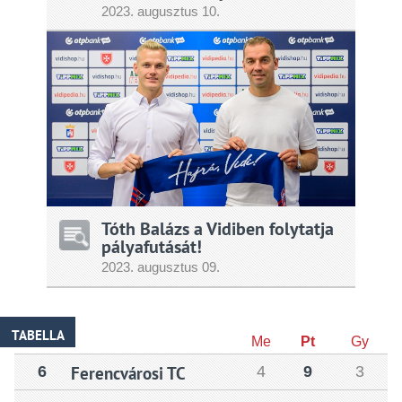
2023.
augusztus
10.
Tóth Balázs a Vidiben folytatja
pályafutását!
2023.
augusztus
09.
TABELLA
Me
Pt
Gy
6
Ferencvárosi TC
4
9
3