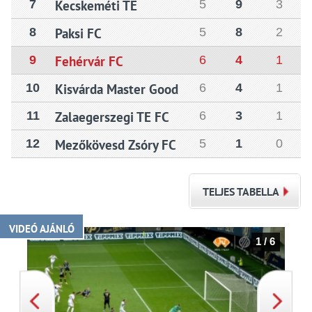
7
Kecskeméti TE
5
9
3
8
Paksi FC
5
8
2
9
Fehérvár FC
6
4
1
10
Kisvárda Master Good
6
4
1
11
Zalaegerszegi TE FC
6
3
1
12
Mezőkövesd Zsóry FC
5
1
0
TELJES TABELLA
VIDEÓ AJÁNLÓ
1 / 6