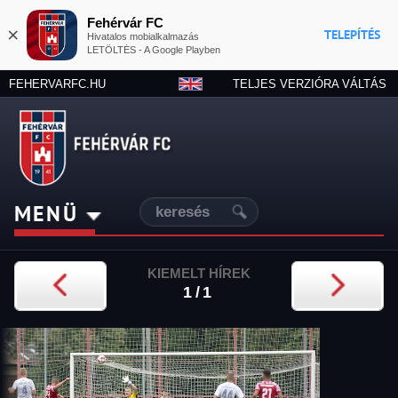
Fehérvár FC
×
TELEPÍTÉS
Hivatalos mobialkalmazás
LETÖLTÉS - A Google Playben
FEHERVARFC.HU
TELJES VERZIÓRA VÁLTÁS
MENÜ
KIEMELT HÍREK
1/1