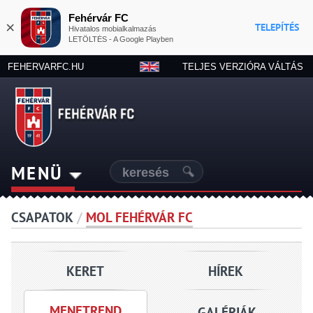
Fehérvár FC
×
TELEPÍTÉS
Hivatalos mobialkalmazás
LETÖLTÉS - A Google Playben
FEHERVARFC.HU
TELJES VERZIÓRA VÁLTÁS
MENÜ
CSAPATOK
/
MOL FEHÉRVÁR FC
KERET
HÍREK
MENETREND
GALÉRIÁK