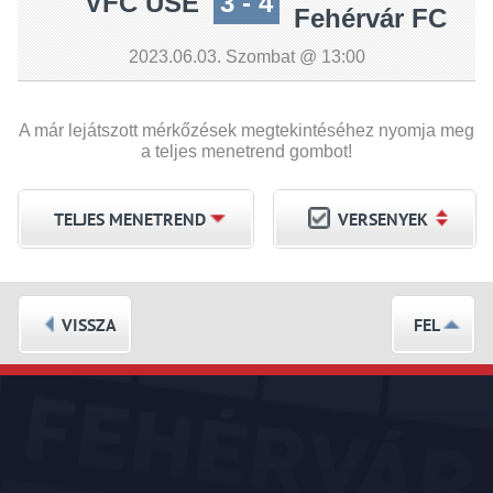
VFC USE
3 - 4
Fehérvár FC
2023.06.03. Szombat @ 13:00
A már lejátszott mérkőzések megtekintéséhez nyomja meg
a teljes menetrend gombot!
TELJES MENETREND
VERSENYEK
VISSZA
FEL