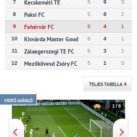
7
Kecskeméti TE
5
9
3
8
Paksi FC
5
8
2
9
Fehérvár FC
6
4
1
10
Kisvárda Master Good
6
4
1
11
Zalaegerszegi TE FC
6
3
1
12
Mezőkövesd Zsóry FC
5
1
0
TELJES TABELLA
VIDEÓ AJÁNLÓ
1 / 6