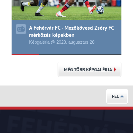
A Fehérvár FC - Mezőkövesd Zsóry FC
mérkőzés képekben
Képgaléria @ 2023.
augusztus
28.
MÉG TÖBB KÉPGALÉRIA
FEL