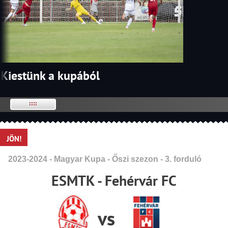
Kiestünk a kupából
JÖN!
2023-2024 - Magyar Kupa - Őszi szezon - 3. forduló
ESMTK - Fehérvár FC
vs