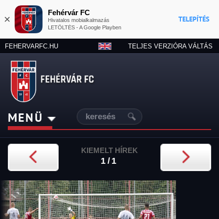
Fehérvár FC
×
TELEPÍTÉS
Hivatalos mobialkalmazás
LETÖLTÉS - A Google Playben
FEHERVARFC.HU
TELJES VERZIÓRA VÁLTÁS
MENÜ
KIEMELT HÍREK
1/1