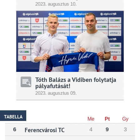
2023.
augusztus
10.
Tóth Balázs a Vidiben folytatja
pályafutását!
2023.
augusztus
09.
TABELLA
Me
Pt
Gy
6
Ferencvárosi TC
4
9
3