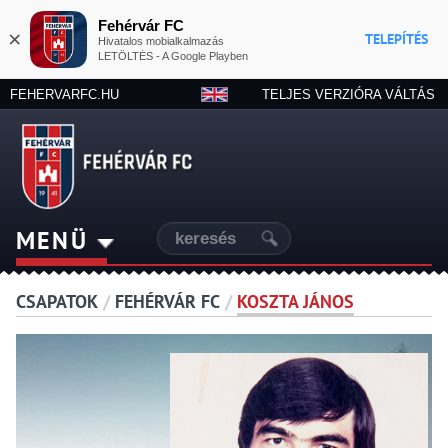
Fehérvár FC
×
TELEPÍTÉS
Hivatalos mobialkalmazás
LETÖLTÉS - A Google Playben
FEHERVARFC.HU
TELJES VERZIÓRA VÁLTÁS
MENÜ
CSAPATOK
/
FEHÉRVÁR FC
/
KOSZTA JÁNOS