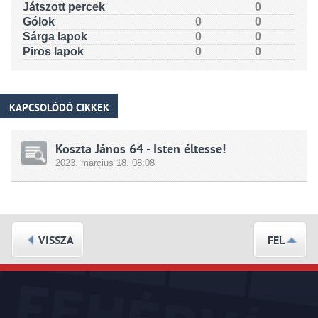
Játszott percek
0
Gólok
0
0
Sárga lapok
0
0
Piros lapok
0
0
KAPCSOLÓDÓ CIKKEK
Koszta János 64 - Isten éltesse!
2023.
március
18. 08:08
VISSZA
FEL