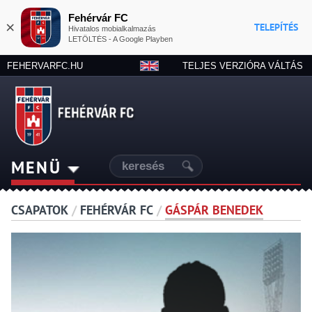
Fehérvár FC
×
TELEPÍTÉS
Hivatalos mobialkalmazás
LETÖLTÉS - A Google Playben
FEHERVARFC.HU
TELJES VERZIÓRA VÁLTÁS
MENÜ
CSAPATOK
/
FEHÉRVÁR FC
/
GÁSPÁR BENEDEK