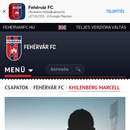
Fehérvár FC
×
TELEPÍTÉS
Hivatalos mobialkalmazás
LETÖLTÉS - A Google Playben
FEHERVARFC.HU
TELJES VERZIÓRA VÁLTÁS
MENÜ
CSAPATOK
/
FEHÉRVÁR FC
/
KHILENBERG MARCELL