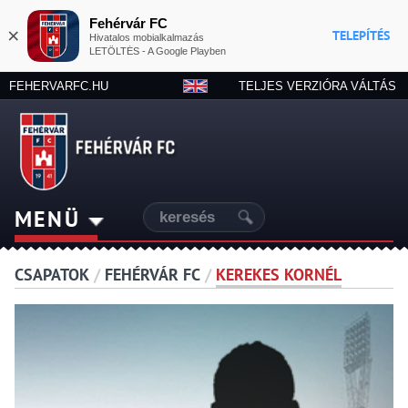
Fehérvár FC
×
TELEPÍTÉS
Hivatalos mobialkalmazás
LETÖLTÉS - A Google Playben
FEHERVARFC.HU
TELJES VERZIÓRA VÁLTÁS
MENÜ
CSAPATOK
/
FEHÉRVÁR FC
/
KEREKES KORNÉL