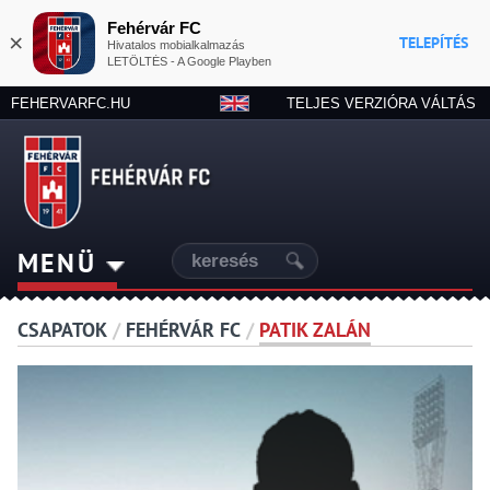
Fehérvár FC
×
TELEPÍTÉS
Hivatalos mobialkalmazás
LETÖLTÉS - A Google Playben
FEHERVARFC.HU
TELJES VERZIÓRA VÁLTÁS
MENÜ
CSAPATOK
/
FEHÉRVÁR FC
/
PATIK ZALÁN