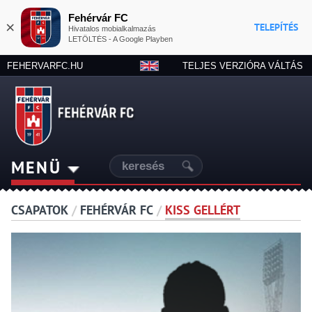
Fehérvár FC
×
TELEPÍTÉS
Hivatalos mobialkalmazás
LETÖLTÉS - A Google Playben
FEHERVARFC.HU
TELJES VERZIÓRA VÁLTÁS
MENÜ
CSAPATOK
/
FEHÉRVÁR FC
/
KISS GELLÉRT