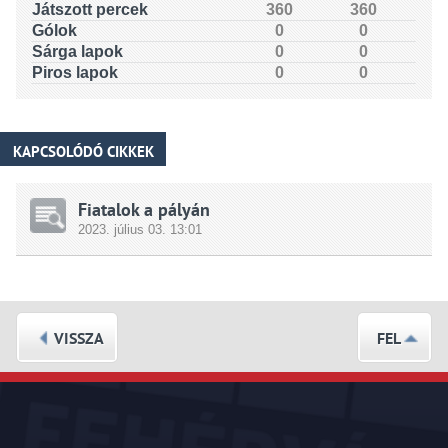
Játszott percek
360
360
Gólok
0
0
Sárga lapok
0
0
Piros lapok
0
0
KAPCSOLÓDÓ CIKKEK
Fiatalok a pályán
2023.
július
03. 13:01
VISSZA
FEL