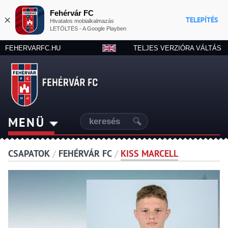
Fehérvár FC
×
TELEPÍTÉS
Hivatalos mobialkalmazás
LETÖLTÉS - A Google Playben
FEHERVARFC.HU
TELJES VERZIÓRA VÁLTÁS
MENÜ
CSAPATOK
/
FEHÉRVÁR FC
/
KISS MARCELL