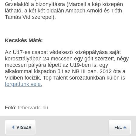
Grzelaktól a bizonyításra (Marcell a kép közepén
látható, a két két oldalán Ambach Arnold és Tóth
Tamás Vid szerepel).
Kecskés Máté:
Az U17-es csapat védekező középpályása saját
korosztályában 24 meccsen egy gólt szerzett, négy
meccsen pályára lépett az U19-ben is, egy
alkalommal kispadon ült az NB III-ban. 2012 óta a
Vidiben focizik, Top Talent sorozatunkban külön is
forgattunk vele.
Fotó:
fehervarfc.hu
VISSZA
FEL