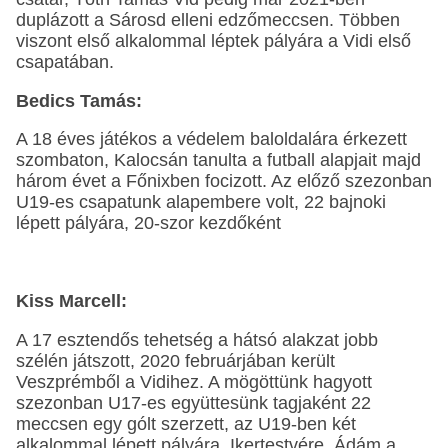
duplázott a Sárosd elleni edzőmeccsen. Többen
viszont első alkalommal léptek pályára a Vidi első
csapatában.
Bedics Tamás:
A 18 éves játékos a védelem baloldalára érkezett
szombaton, Kalocsán tanulta a futball alapjait majd
három évet a Főnixben focizott. Az előző szezonban
U19-es csapatunk alapembere volt, 22 bajnoki
lépett pályára, 20-szor kezdőként
Kiss Marcell:
A 17 esztendős tehetség a hátsó alakzat jobb
szélén játszott, 2020 februárjában került
Veszprémből a Vidihez. A mögöttünk hagyott
szezonban U17-es együttesünk tagjaként 22
meccsen egy gólt szerzett, az U19-ben két
alkalommal lépett pályára. Ikertestvére, Ádám a