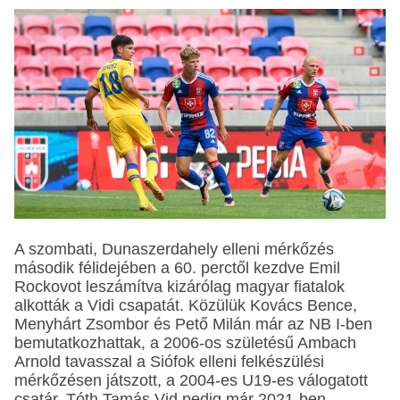
A szombati, Dunaszerdahely elleni mérkőzés
második félidejében a 60. perctől kezdve Emil
Rockovot leszámítva kizárólag magyar fiatalok
alkották a Vidi csapatát. Közülük Kovács Bence,
Menyhárt Zsombor és Pető Milán már az NB I-ben
bemutatkozhattak, a 2006-os születésű Ambach
Arnold tavasszal a Siófok elleni felkészülési
mérkőzésen játszott, a 2004-es U19-es válogatott
csatár, Tóth Tamás Vid pedig már 2021-ben