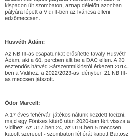
kispadon ült szombaton, aznap délelőtt azonban
pályára lépett a Vidi II-ben az Iváncsa elleni
edzőmeccsen.
Husvéth Ádám:
Az NB III-as csapatunkat erősítette tavaly Husvéth
Ádám, aki a 60. percben állt be a DAC ellen. A 20
esztendős hátvéd Sárszentmiklósról érkezett 2014-
ben a Vidihez, a 2022/2023-as idényben 21 NB III-
as meccsen játszott.
Ódor Marcell:
A 17 éves fehérvári játékos nálunk kezdett focizni,
majd egy Főnixes kitérő után 2020-ban tért vissza a
Vidihez. Az U17-ben 24, az U19-ben 5 meccsen
kapott szerepet - szombaton fél órát kapott Bartosz