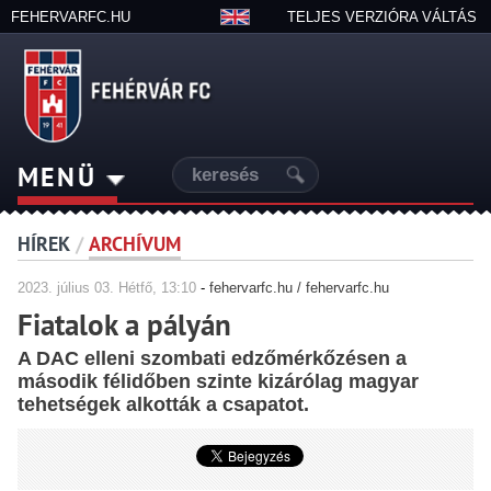
FEHERVARFC.HU
TELJES VERZIÓRA VÁLTÁS
MENÜ
HÍREK
/
ARCHÍVUM
2023.
július
03. Hétfő, 13:10
-
fehervarfc.hu / fehervarfc.hu
Fiatalok a pályán
A DAC elleni szombati edzőmérkőzésen a
második félidőben szinte kizárólag magyar
tehetségek alkották a csapatot.