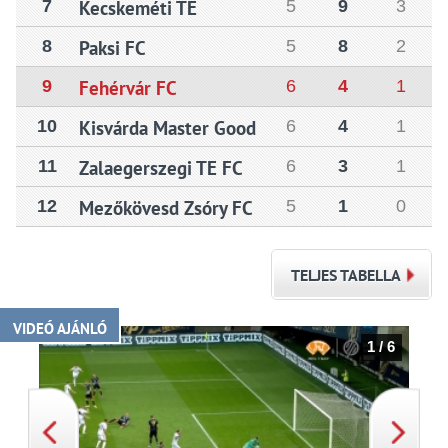
7
Kecskeméti TE
5
9
3
8
Paksi FC
5
8
2
9
Fehérvár FC
6
4
1
10
Kisvárda Master Good
6
4
1
11
Zalaegerszegi TE FC
6
3
1
12
Mezőkövesd Zsóry FC
5
1
0
TELJES TABELLA
VIDEÓ AJÁNLÓ
1 / 6