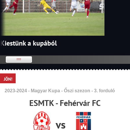
Kiestünk a kupából
JÖN!
2023-2024 - Magyar Kupa - Őszi szezon - 3. forduló
ESMTK - Fehérvár FC
vs