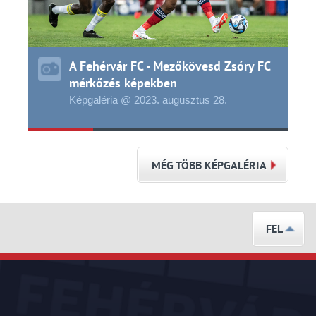
A Fehérvár FC - Mezőkövesd Zsóry FC
mérkőzés képekben
Képgaléria @ 2023.
augusztus
28.
MÉG TÖBB KÉPGALÉRIA
FEL