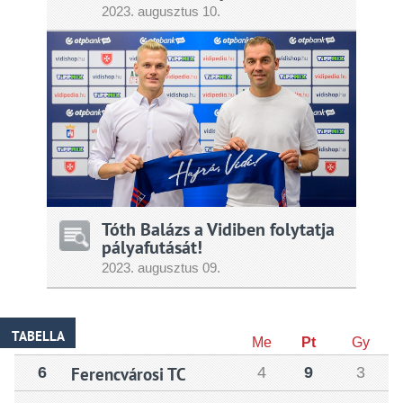
2023.
augusztus
10.
Tóth Balázs a Vidiben folytatja
pályafutását!
2023.
augusztus
09.
TABELLA
Me
Pt
Gy
6
Ferencvárosi TC
4
9
3