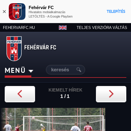
Fehérvár FC
×
TELEPÍTÉS
Hivatalos mobialkalmazás
LETÖLTÉS - A Google Playben
FEHERVARFC.HU
TELJES VERZIÓRA VÁLTÁS
MENÜ
KIEMELT HÍREK
1/1