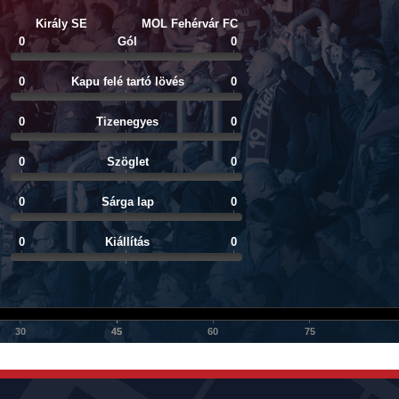
Király SE
MOL Fehérvár FC
0
Gól
0
0
Kapu felé tartó lövés
0
0
Tizenegyes
0
0
Szöglet
0
0
Sárga lap
0
0
Kiállítás
0
30
45
45
60
75