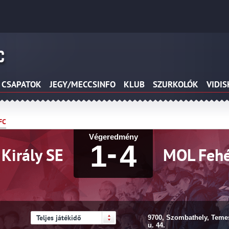
CSAPATOK
JEGY/MECCSINFO
KLUB
SZURKOLÓK
VIDI
FC
Végeredmény
-
1
4
Király SE
MOL Fehé
Teljes játékidő
9700, Szombathely, Teme
u. 44.