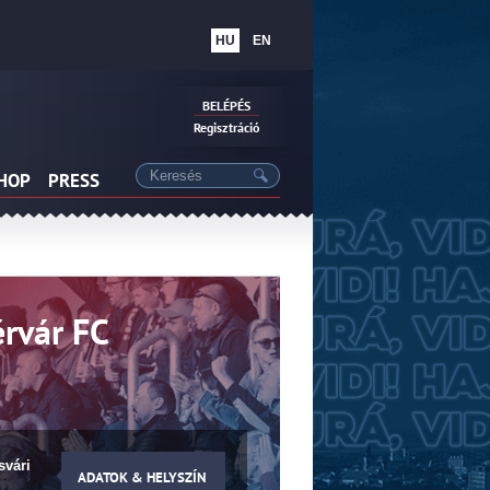
HU
EN
BELÉPÉS
Regisztráció
SHOP
PRESS
rvár FC
svári
ADATOK & HELYSZÍN