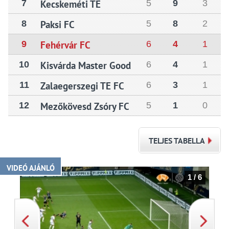
7
Kecskeméti TE
5
9
3
8
Paksi FC
5
8
2
9
Fehérvár FC
6
4
1
10
Kisvárda Master Good
6
4
1
11
Zalaegerszegi TE FC
6
3
1
12
Mezőkövesd Zsóry FC
5
1
0
TELJES TABELLA
VIDEÓ AJÁNLÓ
1 / 6