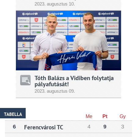
2023.
augusztus
10.
Tóth Balázs a Vidiben folytatja
pályafutását!
2023.
augusztus
09.
TABELLA
Me
Pt
Gy
6
Ferencvárosi TC
4
9
3