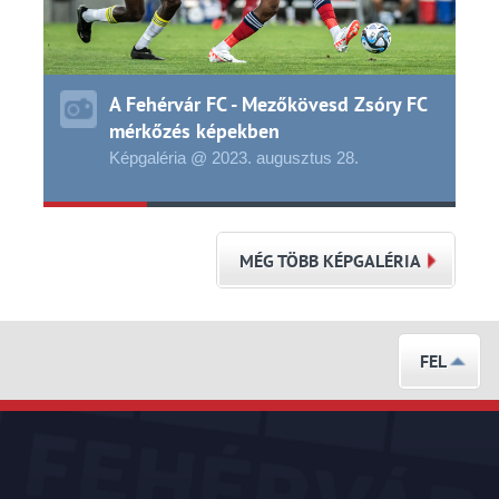
A Fehérvár FC - Mezőkövesd Zsóry FC
mérkőzés képekben
Képgaléria @ 2023.
augusztus
28.
MÉG TÖBB KÉPGALÉRIA
FEL