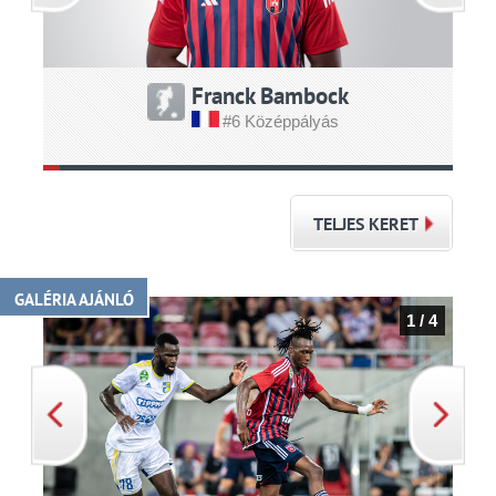
Franck Bambock
#6 Középpályás
TELJES KERET
GALÉRIA AJÁNLÓ
1 / 4