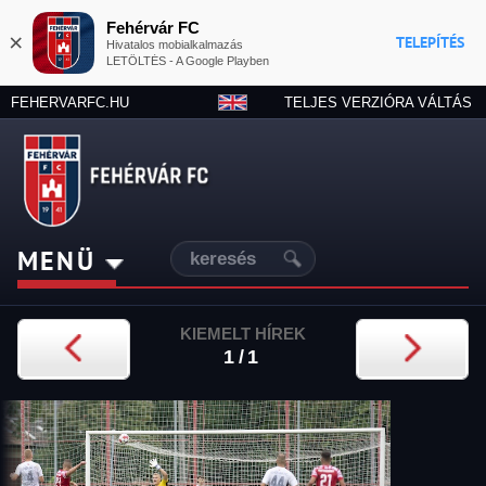
Fehérvár FC
×
TELEPÍTÉS
Hivatalos mobialkalmazás
LETÖLTÉS - A Google Playben
FEHERVARFC.HU
TELJES VERZIÓRA VÁLTÁS
MENÜ
KIEMELT HÍREK
1/1