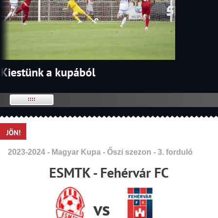
Kiestünk a kupából
JÖN!
2023-2024 - Magyar Kupa - Őszi szezon - 3. forduló
ESMTK - Fehérvár FC
vs