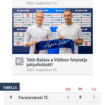
2023.
augusztus
10.
Tóth Balázs a Vidiben folytatja
pályafutását!
2023.
augusztus
09.
TABELLA
Me
Pt
Gy
6
Ferencvárosi TC
4
9
3