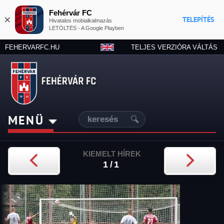
Fehérvár FC
×
TELEPÍTÉS
Hivatalos mobialkalmazás
LETÖLTÉS - A Google Playben
FEHERVARFC.HU
TELJES VERZIÓRA VÁLTÁS
MENÜ
KIEMELT HÍREK
1/1