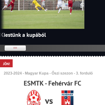
Kiestünk a kupából
JÖN!
2023-2024 - Magyar Kupa - Őszi szezon - 3. forduló
ESMTK - Fehérvár FC
vs