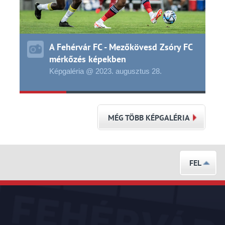
A Fehérvár FC - Mezőkövesd Zsóry FC
mérkőzés képekben
Képgaléria @ 2023.
augusztus
28.
MÉG TÖBB KÉPGALÉRIA
FEL