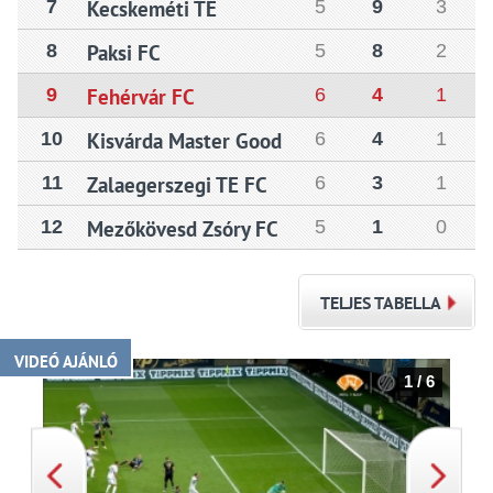
7
Kecskeméti TE
5
9
3
8
Paksi FC
5
8
2
9
Fehérvár FC
6
4
1
10
Kisvárda Master Good
6
4
1
11
Zalaegerszegi TE FC
6
3
1
12
Mezőkövesd Zsóry FC
5
1
0
TELJES TABELLA
VIDEÓ AJÁNLÓ
1 / 6