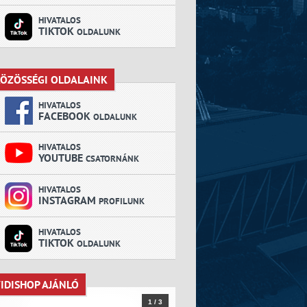
HIVATALOS
TIKTOK
OLDALUNK
ÖZÖSSÉGI OLDALAINK
KÖZÖSSÉGI OLDALAINK
HIVATALOS
FACEBOOK
OLDALUNK
HIVATALOS
YOUTUBE
CSATORNÁNK
HIVATALOS
INSTAGRAM
PROFILUNK
HIVATALOS
TIKTOK
OLDALUNK
IDISHOP AJÁNLÓ
VIDISHOP AJÁNLÓ
1 / 3