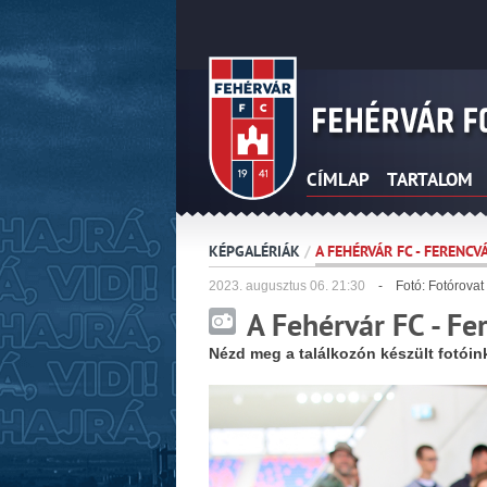
CÍMLAP
TARTALOM
KÉPGALÉRIÁK
/
A FEHÉRVÁR FC - FERENC
2023.
augusztus
06. 21:30
- Fotó: Fotórovat
A Fehérvár FC - F
Nézd meg a találkozón készült fotóin