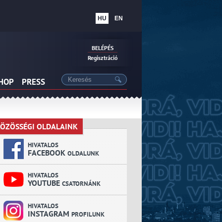
HU
EN
BELÉPÉS
Regisztráció
SHOP
PRESS
ÖZÖSSÉGI OLDALAINK
KÖZÖSSÉGI OLDALAINK
HIVATALOS
FACEBOOK
OLDALUNK
HIVATALOS
YOUTUBE
CSATORNÁNK
HIVATALOS
INSTAGRAM
PROFILUNK