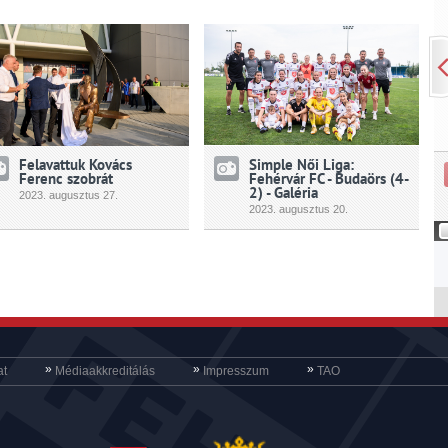
Felavattuk Kovács
Simple Női Liga:
Ferenc szobrát
Fehérvár FC - Budaörs (4-
2) - Galéria
2023.
augusztus
27.
2023.
augusztus
20.
»
»
»
at
Médiaakkreditálás
Impresszum
TAO