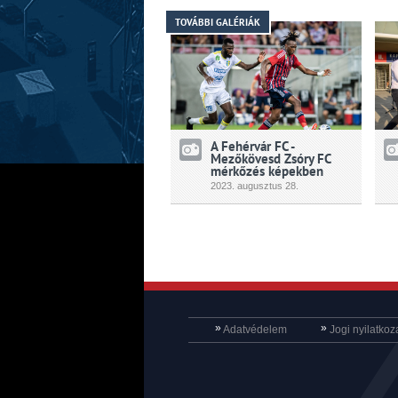
TOVÁBBI GALÉRIÁK
A Fehérvár FC -
Mezőkövesd Zsóry FC
mérkőzés képekben
2023.
augusztus
28.
»
»
Adatvédelem
Jogi nyilatkoz