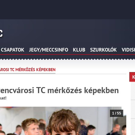
CSAPATOK
JEGY/MECCSINFO
KLUB
SZURKOLÓK
VIDI
VÁROSI TC MÉRKŐZÉS KÉPEKBEN
K
erencvárosi TC mérkőzés képekben
kat!
1
/
55