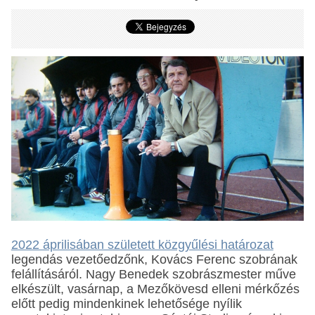
2022 áprilisában született közgyűlési határozat
legendás vezetőedzőnk, Kovács Ferenc szobrának
felállításáról. Nagy Benedek szobrászmester műve
elkészült, vasárnap, a Mezőkövesd elleni mérkőzés
előtt pedig mindenkinek lehetősége nyílik