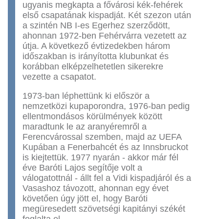
ugyanis megkapta a fővárosi kék-fehérek
első csapatának kispadját. Két szezon után
a szintén NB I-es Egerhez szerződött,
ahonnan 1972-ben Fehérvárra vezetett az
útja. A következő évtizedekben három
időszakban is irányította klubunkat és
korábban elképzelhetetlen sikerekre
vezette a csapatot.
1973-ban léphettünk ki először a
nemzetközi kupaporondra, 1976-ban pedig
ellentmondásos körülmények között
maradtunk le az aranyéremről a
Ferencvárossal szemben, majd az UEFA
Kupában a Fenerbahcét és az Innsbruckot
is kiejtettük. 1977 nyarán - akkor már fél
éve Baróti Lajos segítője volt a
válogatottnál - állt fel a Vidi kispadjáról és a
Vasashoz távozott, ahonnan egy évet
követően úgy jött el, hogy Baróti
megüresedett szövetségi kapitányi székét
foglalta el.