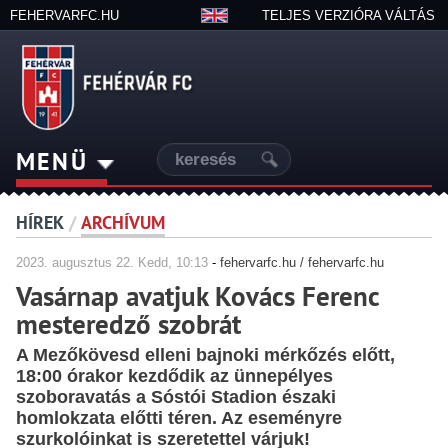
FEHERVARFC.HU
TELJES VERZIÓRA VÁLTÁS
MENÜ
HÍREK
/
ARCHÍVUM
2023.
augusztus
22. Kedd, 10:13
-
fehervarfc.hu / fehervarfc.hu
Vasárnap avatjuk Kovács Ferenc
mesteredző szobrát
A Mezőkövesd elleni bajnoki mérkőzés előtt,
18:00 órakor kezdődik az ünnepélyes
szoboravatás a Sóstói Stadion északi
homlokzata előtti téren. Az eseményre
szurkolóinkat is szeretettel várjuk!