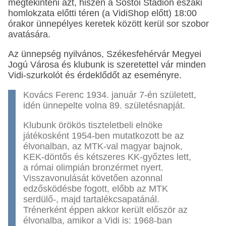
megtekinteni azt, hiszen a Sóstói Stadion északi
homlokzata előtti téren (a VidiShop előtt) 18:00
órakor ünnepélyes keretek között kerül sor szobor
avatására.
Az ünnepség nyilvános, Székesfehérvár Megyei
Jogú Városa és klubunk is szeretettel vár minden
Vidi-szurkolót és érdeklődőt az eseményre.
Kovács Ferenc 1934. január 7-én született,
idén ünnepelte volna 89. születésnapját.
Klubunk örökös tiszteletbeli elnöke
játékosként 1954-ben mutatkozott be az
élvonalban, az MTK-val magyar bajnok,
KEK-döntős és kétszeres KK-győztes lett,
a római olimpián bronzérmet nyert.
Visszavonulását követően azonnal
edzősködésbe fogott, előbb az MTK
serdülő-, majd tartalékcsapatánál.
Trénerként éppen akkor került először az
élvonalba, amikor a Vidi is: 1968-ban