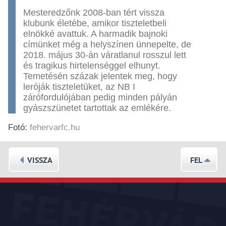
Mesteredzőnk 2008-ban tért vissza
klubunk életébe, amikor tiszteletbeli
elnökké avattuk. A harmadik bajnoki
címünket még a helyszínen ünnepelte, de
2018. május 30-án váratlanul rosszul lett
és tragikus hirtelenséggel elhunyt.
Temetésén százak jelentek meg, hogy
leróják tiszteletüket, az NB I
zárófordulójában pedig minden pályán
gyászszünetet tartottak az emlékére.
Fotó:
fehervarfc.hu
VISSZA
FEL