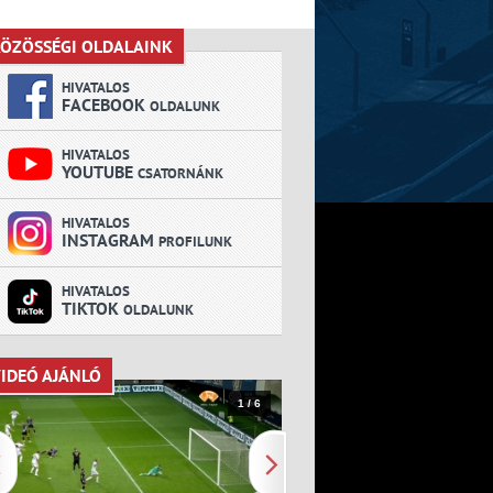
ÖZÖSSÉGI OLDALAINK
KÖZÖSSÉGI OLDALAINK
HIVATALOS
FACEBOOK
OLDALUNK
HIVATALOS
YOUTUBE
CSATORNÁNK
HIVATALOS
INSTAGRAM
PROFILUNK
HIVATALOS
TIKTOK
OLDALUNK
IDEÓ AJÁNLÓ
VIDEÓ AJÁNLÓ
1 / 6