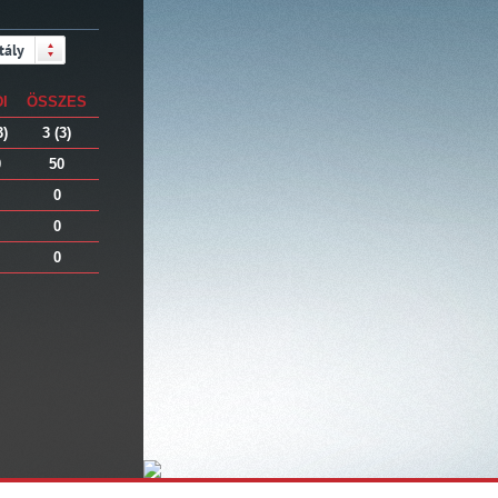
tály
DI
ÖSSZES
3)
3 (3)
0
50
0
0
0