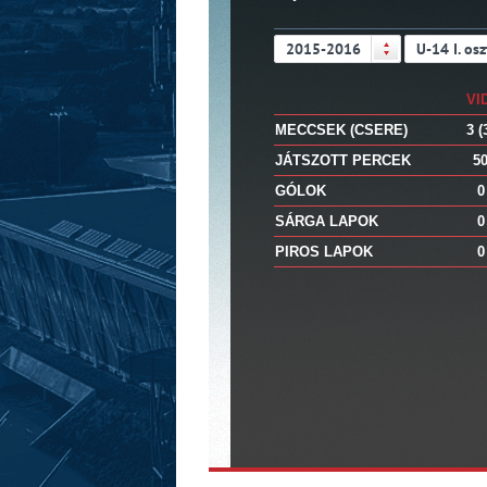
2015-2016
U-14 I. osz
VI
MECCSEK (CSERE)
3 (
JÁTSZOTT PERCEK
5
GÓLOK
0
SÁRGA LAPOK
0
PIROS LAPOK
0