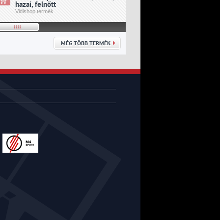
hazai, felnőtt
idegenbeli, felnőtt
Vidishop termék
Vidishop termék
MÉG TÖBB TERMÉK