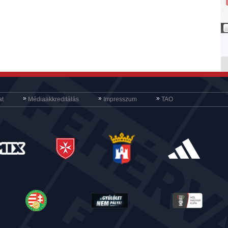
»
»
»
at
Médiaakkreditálás
Impresszum
TAO