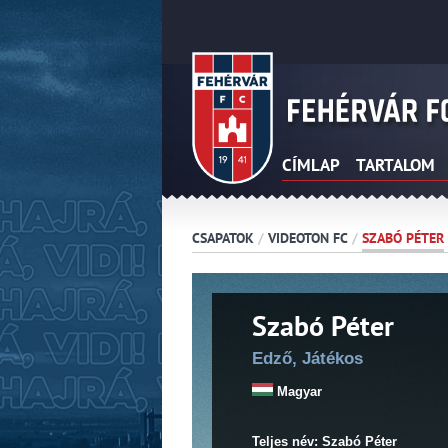
CÍMLAP
TARTALOM
CSAPATOK
/
VIDEOTON FC
/
SZABÓ PÉTER
Szabó Péter
Edző, Játékos
Magyar
Teljes név: Szabó Péter