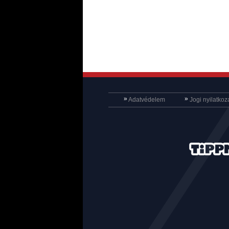
»
»
Adatvédelem
Jogi nyilatkoz