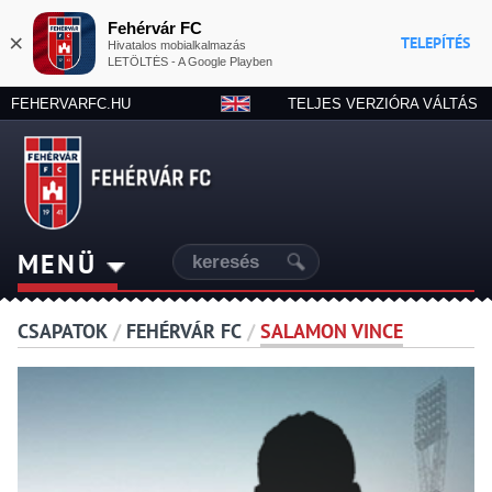
Fehérvár FC
×
TELEPÍTÉS
Hivatalos mobialkalmazás
LETÖLTÉS - A Google Playben
FEHERVARFC.HU
TELJES VERZIÓRA VÁLTÁS
MENÜ
CSAPATOK
/
FEHÉRVÁR FC
/
SALAMON VINCE