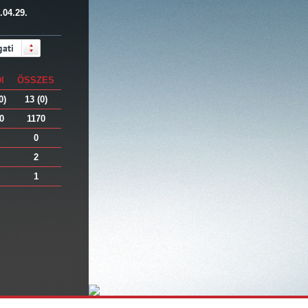
.04.29.
gati csoport
I
ÖSSZES
0)
13 (0)
0
1170
0
2
1