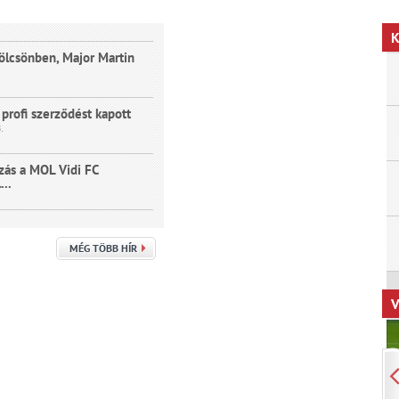
K
ölcsönben, Major Martin
 profi szerződést kapott
.
ózás a MOL Vidi FC
...
MÉG TÖBB HÍR
V