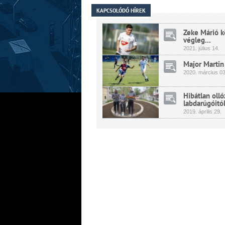
KAPCSOLÓDÓ HÍREK
Zeke Márió k
végleg...
2021.
július
14.
Major Martin
2020.
március
03
Hibátlan oll
labdarúgóitól
2019.
április
29.