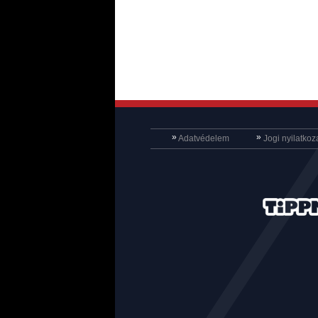
»
»
Adatvédelem
Jogi nyilatkoz