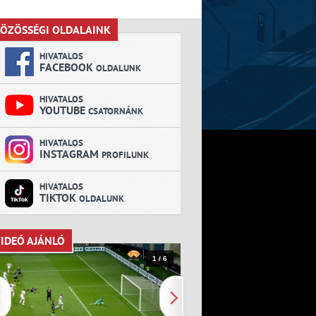
ÖZÖSSÉGI OLDALAINK
KÖZÖSSÉGI OLDALAINK
HIVATALOS
FACEBOOK
OLDALUNK
HIVATALOS
YOUTUBE
CSATORNÁNK
HIVATALOS
INSTAGRAM
PROFILUNK
HIVATALOS
TIKTOK
OLDALUNK
IDEÓ AJÁNLÓ
VIDEÓ AJÁNLÓ
1 / 6