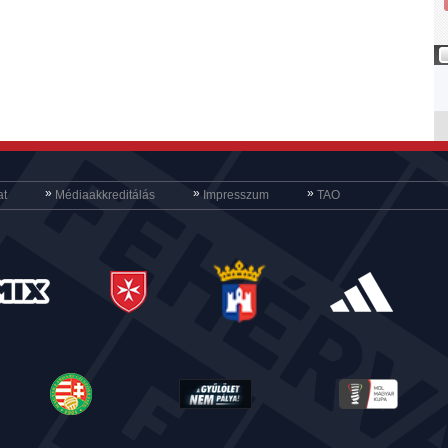
»
»
»
at
Médiaakkreditálás
Impresszum
TAO