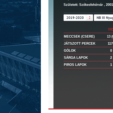
Született: Székesfehérvár , 2001
2019-2020
NB III Nyu
VID
MECCSEK (CSERE)
13 (
JÁTSZOTT PERCEK
117
GÓLOK
0
SÁRGA LAPOK
2
PIROS LAPOK
1