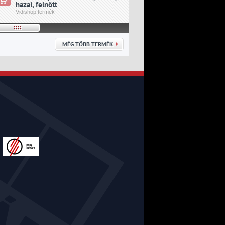
hazai, felnőtt
idegenbeli, felnőtt
Vidishop termék
Vidishop termék
MÉG TÖBB TERMÉK