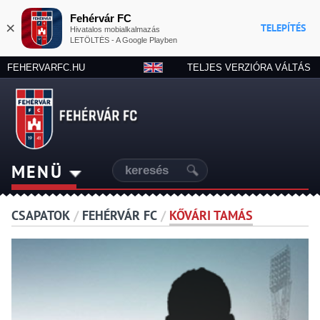
Fehérvár FC
×
TELEPÍTÉS
Hivatalos mobialkalmazás
LETÖLTÉS - A Google Playben
FEHERVARFC.HU
TELJES VERZIÓRA VÁLTÁS
MENÜ
CSAPATOK
/
FEHÉRVÁR FC
/
KŐVÁRI TAMÁS