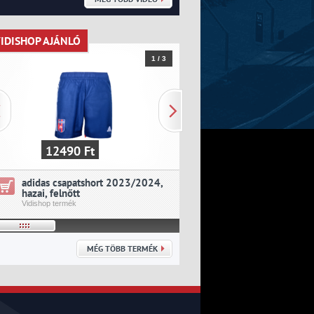
IDISHOP AJÁNLÓ
VIDISHOP AJÁNLÓ
1 / 3
12490 Ft
19390 Ft
adidas csapatshort 2023/2024,
adidas csapatmez 202
hazai, felnőtt
idegenbeli, felnőtt
Vidishop termék
Vidishop termék
MÉG TÖBB TERMÉK