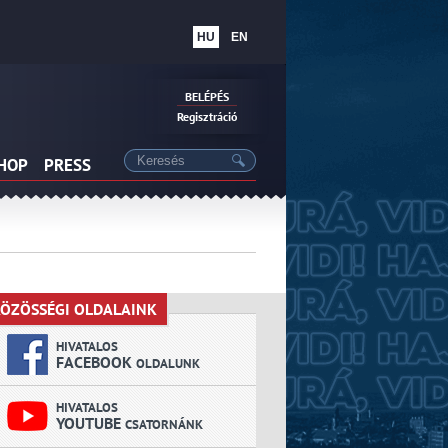
HU
EN
BELÉPÉS
Regisztráció
SHOP
PRESS
ÖZÖSSÉGI OLDALAINK
KÖZÖSSÉGI OLDALAINK
HIVATALOS
FACEBOOK
OLDALUNK
HIVATALOS
YOUTUBE
CSATORNÁNK