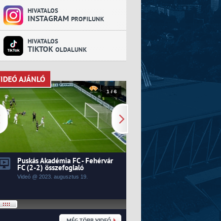
HIVATALOS
INSTAGRAM
PROFILUNK
HIVATALOS
TIKTOK
OLDALUNK
IDEÓ AJÁNLÓ
VIDEÓ AJÁNLÓ
1 / 6
Puskás Akadémia FC - Fehérvár
Kecskeméti TE - Fehér
FC (2-2) összefoglaló
0) összefoglaló
Videó @ 2023.
augusztus
19.
Videó @ 2023.
augusztus
14.
MÉG TÖBB VIDEÓ