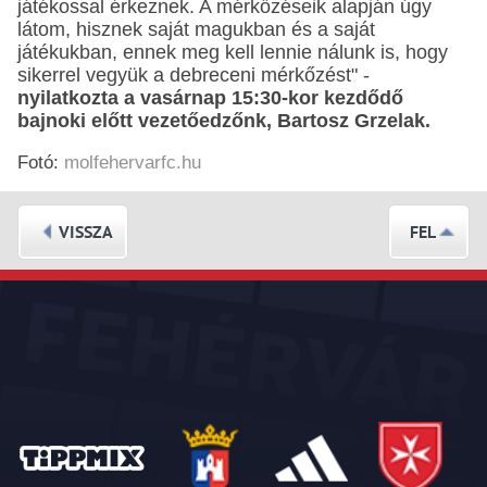
játékossal érkeznek. A mérkőzéseik alapján úgy
látom, hisznek saját magukban és a saját
játékukban, ennek meg kell lennie nálunk is, hogy
sikerrel vegyük a debreceni mérkőzést" -
nyilatkozta a vasárnap 15:30-kor kezdődő
bajnoki előtt vezetőedzőnk, Bartosz Grzelak.
Fotó:
molfehervarfc.hu
VISSZA
FEL