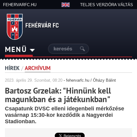
FEHERVARFC.HU
TELJES VERZIÓRA VÁLTÁS
MENÜ
HÍREK
/
ARCHÍVUM
2023.
április
29. Szombat, 08:20
-
fehervarfc.hu / Óházy Bálint
Bartosz Grzelak: "Hinnünk kell
magunkban és a játékunkban"
Csapatunk DVSC elleni idegenbeli mérkőzése
vasárnap 15:30-kor kezdődik a Nagyerdei
Stadionban.