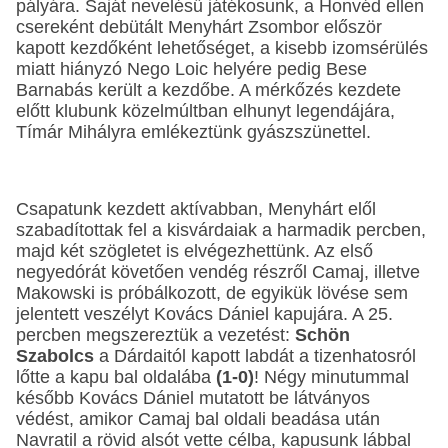
pályára. Saját nevelésű játékosunk, a Honvéd ellen
csereként debütált Menyhárt Zsombor először
kapott kezdőként lehetőséget, a kisebb izomsérülés
miatt hiányzó Nego Loic helyére pedig Bese
Barnabás került a kezdőbe. A mérkőzés kezdete
előtt klubunk közelmúltban elhunyt legendájára,
Tímár Mihályra emlékeztünk gyászszünettel.
Csapatunk kezdett aktívabban, Menyhárt elől
szabadítottak fel a kisvárdaiak a harmadik percben,
majd két szögletet is elvégezhettünk. Az első
negyedórát követően vendég részről Camaj, illetve
Makowski is próbálkozott, de egyikük lövése sem
jelentett veszélyt Kovács Dániel kapujára. A 25.
percben megszereztük a vezetést:
Schön
Szabolcs
a Dárdaitól kapott labdát a tizenhatosról
lőtte a kapu bal oldalába
(1-0)
! Négy minutummal
később Kovács Dániel mutatott be látványos
védést, amikor Camaj bal oldali beadása után
Navratil a rövid alsót vette célba, kapusunk lábbal