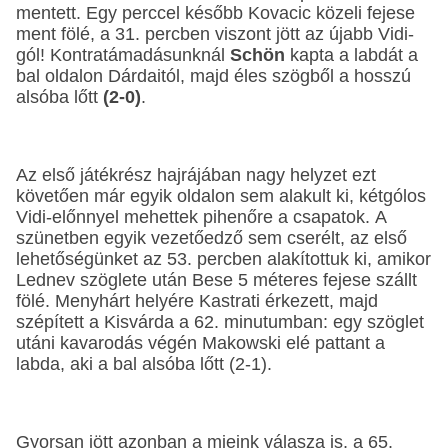
mentett. Egy perccel később Kovacic közeli fejese
ment fölé, a 31. percben viszont jött az újabb Vidi-
gól! Kontratámadásunknál
Schön
kapta a labdát a
bal oldalon Dárdaitól, majd éles szögből a hosszú
alsóba lőtt
(2-0)
.
Az első játékrész hajrájában nagy helyzet ezt
követően már egyik oldalon sem alakult ki, kétgólos
Vidi-előnnyel mehettek pihenőre a csapatok. A
szünetben egyik vezetőedző sem cserélt, az első
lehetőségünket az 53. percben alakítottuk ki, amikor
Lednev szöglete után Bese 5 méteres fejese szállt
fölé. Menyhárt helyére Kastrati érkezett, majd
szépített a Kisvárda a 62. minutumban: egy szöglet
utáni kavarodás végén Makowski elé pattant a
labda, aki a bal alsóba lőtt (2-1).
Gyorsan jött azonban a mieink válasza is, a 65.