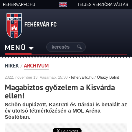
FEHERVARFC.HU
TELJES VERZIÓRA VÁLTÁS
MENÜ
HÍREK
/
ARCHÍVUM
2022.
november
13. Vasárnap, 15:30
-
fehervarfc.hu / Óházy Bálint
Magabiztos győzelem a Kisvárda
ellen!
Schön duplázott, Kastrati és Dárdai is betalált az
év utolsó tétmérkőzésén a MOL Aréna
Sóstóban.