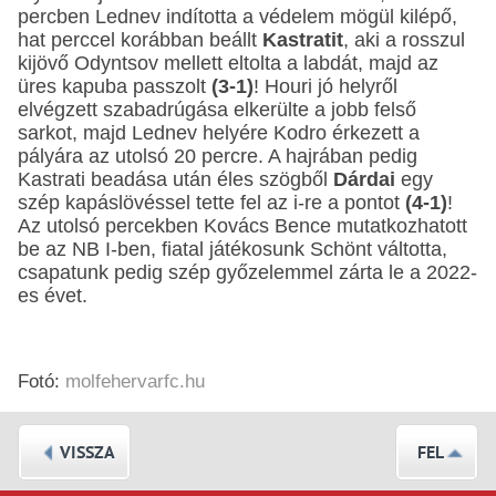
percben Lednev indította a védelem mögül kilépő,
hat perccel korábban beállt
Kastratit
, aki a rosszul
kijövő Odyntsov mellett eltolta a labdát, majd az
üres kapuba passzolt
(3-1)
! Houri jó helyről
elvégzett szabadrúgása elkerülte a jobb felső
sarkot, majd Lednev helyére Kodro érkezett a
pályára az utolsó 20 percre. A hajrában pedig
Kastrati beadása után éles szögből
Dárdai
egy
szép kapáslövéssel tette fel az i-re a pontot
(4-1)
!
Az utolsó percekben Kovács Bence mutatkozhatott
be az NB I-ben, fiatal játékosunk Schönt váltotta,
csapatunk pedig szép győzelemmel zárta le a 2022-
es évet.
Fotó:
molfehervarfc.hu
VISSZA
FEL