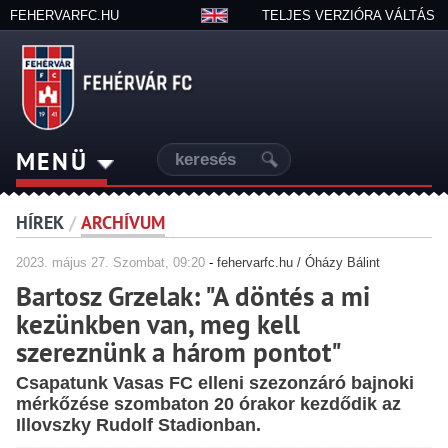
FEHERVARFC.HU
TELJES VERZIÓRA VÁLTÁS
MENÜ
HÍREK
/
ARCHÍVUM
2023.
május
27. Szombat, 09:20
-
fehervarfc.hu / Óházy Bálint
Bartosz Grzelak: "A döntés a mi
kezünkben van, meg kell
szereznünk a három pontot"
Csapatunk Vasas FC elleni szezonzáró bajnoki
mérkőzése szombaton 20 órakor kezdődik az
Illovszky Rudolf Stadionban.