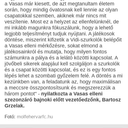
a Vasas már kiesett, de azt megtanultam életem
során, hogy mindig óvatosnak kell lennie az olyan
csapatokkal szemben, akiknek már nincs mit
veszítenie. Most ez a helyzet az ellenfelünknél, de
mi inkább magunkra fókuszálunk, hogy a lehető
legjobb teljesítményt tudjuk nyújtani. A játékosok
döntése, miszerint kifizetik a Vidi-szurkolók belépőit
a Vasas elleni mérkőzésre, sokat elmond a
játékosainkról és mutatja, hogy milyen fontos
számunkra a pálya és a lelátó közötti kapcsolat. A
jövőbeli sikerek alapjául kell szolgáljon a szurkolók
és a csapat közötti kapcsolat, és ez is egy fontos
lépés lehet a szombati győzelem felé. A döntés a mi
kezünkben van, a feladatunk az, hogy maximálisan
a meccsre összpontosítsunk és megszerezzük a
három pontot" -
nyilatkozta a Vasas elleni
szezonzáró bajnoki előtt vezetőedzőnk, Bartosz
Grzelak.
Fotó:
molfehervarfc.hu