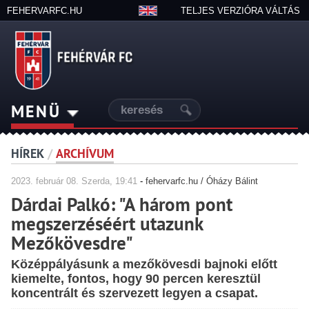
FEHERVARFC.HU
TELJES VERZIÓRA VÁLTÁS
MENÜ
HÍREK
/
ARCHÍVUM
2023.
február
08. Szerda, 19:41
-
fehervarfc.hu / Óházy Bálint
Dárdai Palkó: "A három pont
megszerzéséért utazunk
Mezőkövesdre"
Középpályásunk a mezőkövesdi bajnoki előtt
kiemelte, fontos, hogy 90 percen keresztül
koncentrált és szervezett legyen a csapat.