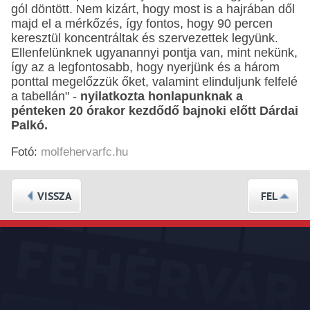
gól döntött. Nem kizárt, hogy most is a hajrában dől
majd el a mérkőzés, így fontos, hogy 90 percen
keresztül koncentráltak és szervezettek legyünk.
Ellenfelünknek ugyanannyi pontja van, mint nekünk,
így az a legfontosabb, hogy nyerjünk és a három
ponttal megelőzzük őket, valamint elinduljunk felfelé
a tabellán" -
nyilatkozta honlapunknak a
pénteken 20 órakor kezdődő bajnoki előtt Dárdai
Palkó.
Fotó:
molfehervarfc.hu
VISSZA
FEL