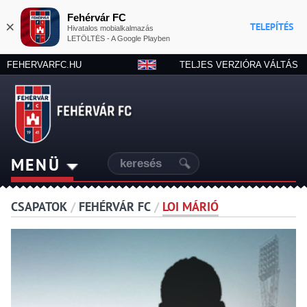
Fehérvár FC
×
TELEPÍTÉS
Hivatalos mobialkalmazás
LETÖLTÉS - A Google Playben
FEHERVARFC.HU
TELJES VERZIÓRA VÁLTÁS
MENÜ
CSAPATOK
/
FEHÉRVÁR FC
/
LOI MÁRIÓ