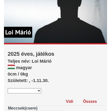
Loi Márió
2025 éves, játékos
Teljes név:
Loi
Márió
magyar
0cm / 0kg
Született: , -1.11.30.
Vidi
Összes
Meccsek(csere)