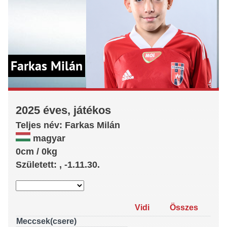
Farkas Milán
2025 éves, játékos
Teljes név:
Farkas
Milán
magyar
0cm / 0kg
Született: , -1.11.30.
Vidi
Összes
Meccsek(csere)