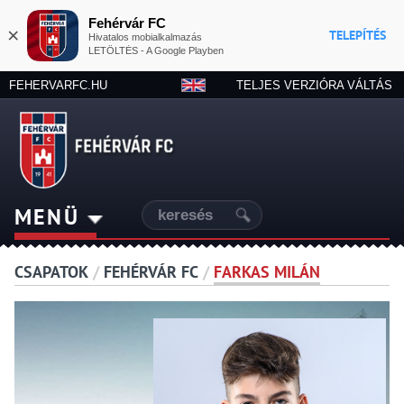
Fehérvár FC
×
TELEPÍTÉS
Hivatalos mobialkalmazás
LETÖLTÉS - A Google Playben
FEHERVARFC.HU
TELJES VERZIÓRA VÁLTÁS
MENÜ
CSAPATOK
/
FEHÉRVÁR FC
/
FARKAS MILÁN