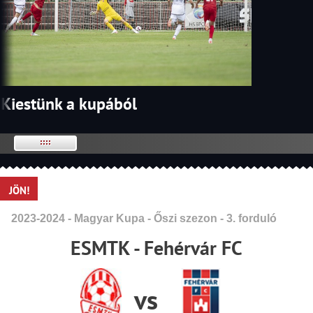
Kiestünk a kupából
JÖN!
2023-2024 - Magyar Kupa - Őszi szezon - 3. forduló
ESMTK - Fehérvár FC
vs