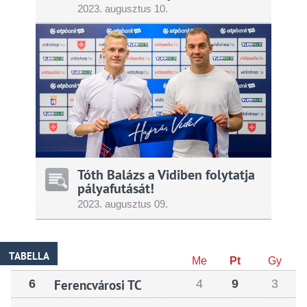
2023.
augusztus
10.
Tóth Balázs a Vidiben folytatja
pályafutását!
2023.
augusztus
09.
TABELLA
Me
Pt
Gy
6
Ferencvárosi TC
4
9
3