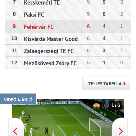
7
Kecskeméti TE
5
9
3
8
Paksi FC
5
8
2
9
Fehérvár FC
6
4
1
10
Kisvárda Master Good
6
4
1
11
Zalaegerszegi TE FC
6
3
1
12
Mezőkövesd Zsóry FC
5
1
0
TELJES TABELLA
VIDEÓ AJÁNLÓ
1 / 6