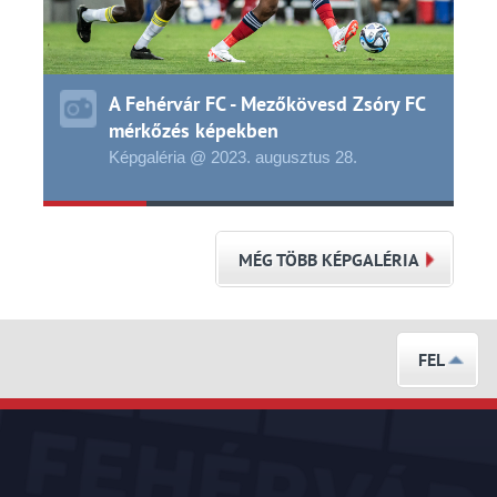
A Fehérvár FC - Mezőkövesd Zsóry FC
mérkőzés képekben
Képgaléria @ 2023.
augusztus
28.
MÉG TÖBB KÉPGALÉRIA
FEL