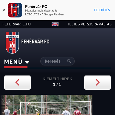
Fehérvár FC
×
TELEPÍTÉS
Hivatalos mobialkalmazás
LETÖLTÉS - A Google Playben
FEHERVARFC.HU
TELJES VERZIÓRA VÁLTÁS
MENÜ
KIEMELT HÍREK
1/1