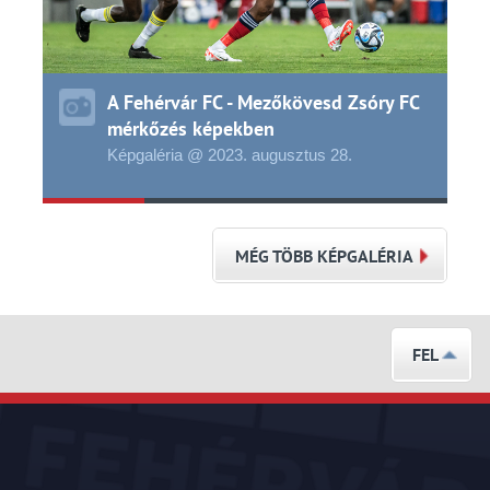
A Fehérvár FC - Mezőkövesd Zsóry FC
mérkőzés képekben
Képgaléria @ 2023.
augusztus
28.
MÉG TÖBB KÉPGALÉRIA
FEL