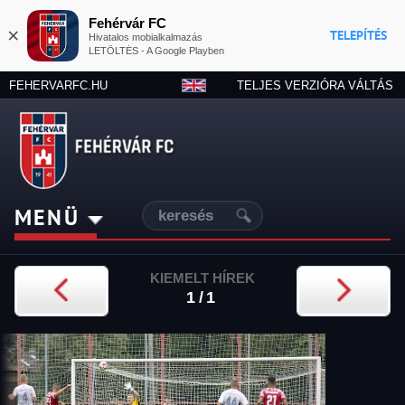
Fehérvár FC
×
TELEPÍTÉS
Hivatalos mobialkalmazás
LETÖLTÉS - A Google Playben
FEHERVARFC.HU
TELJES VERZIÓRA VÁLTÁS
MENÜ
KIEMELT HÍREK
1/1