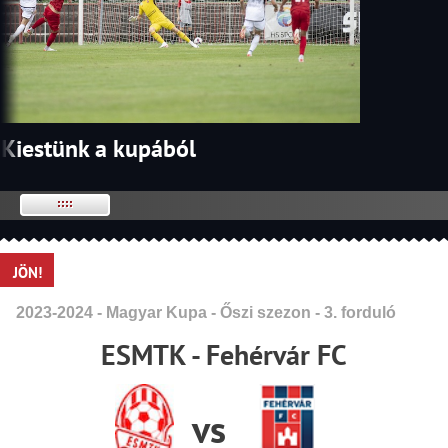
Kiestünk a kupából
JÖN!
2023-2024 - Magyar Kupa - Őszi szezon - 3. forduló
ESMTK - Fehérvár FC
vs