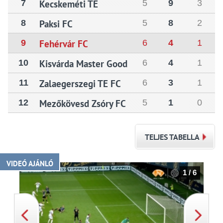
7
Kecskeméti TE
5
9
3
8
Paksi FC
5
8
2
9
Fehérvár FC
6
4
1
10
Kisvárda Master Good
6
4
1
11
Zalaegerszegi TE FC
6
3
1
12
Mezőkövesd Zsóry FC
5
1
0
TELJES TABELLA
VIDEÓ AJÁNLÓ
1 / 6