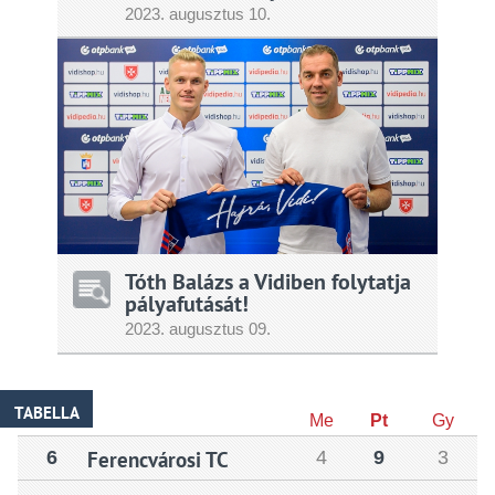
2023.
augusztus
10.
Tóth Balázs a Vidiben folytatja
pályafutását!
2023.
augusztus
09.
TABELLA
Me
Pt
Gy
6
Ferencvárosi TC
4
9
3