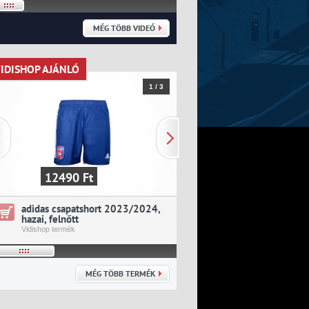
MÉG TÖBB VIDEÓ
IDISHOP AJÁNLÓ
VIDISHOP AJÁNLÓ
1 / 3
12490 Ft
19390 Ft
adidas csapatshort 2023/2024,
adidas csapatmez 202
hazai, felnőtt
idegenbeli, felnőtt
Vidishop termék
Vidishop termék
MÉG TÖBB TERMÉK