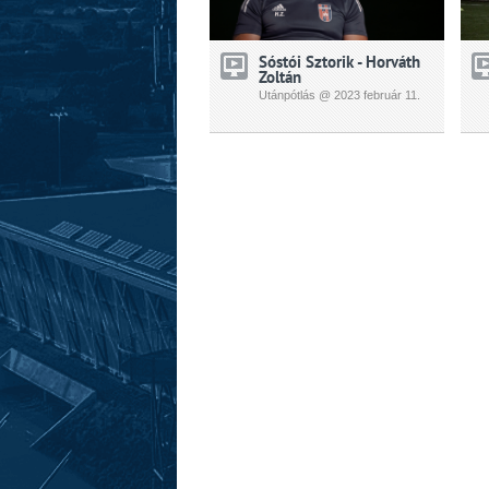
Sóstói Sztorik - Horváth
Zoltán
Utánpótlás @ 2023
február
11.