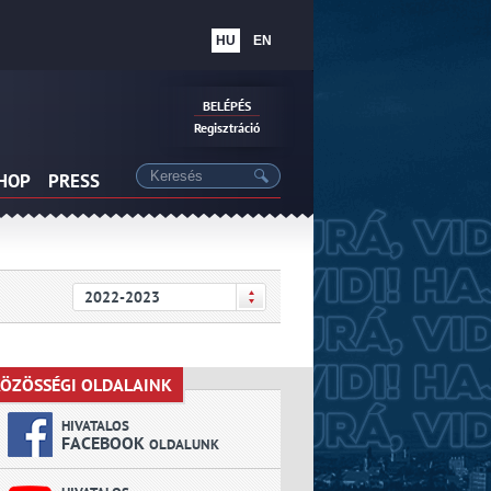
HU
EN
BELÉPÉS
Regisztráció
SHOP
PRESS
2022-2023
ÖZÖSSÉGI OLDALAINK
KÖZÖSSÉGI OLDALAINK
HIVATALOS
FACEBOOK
OLDALUNK