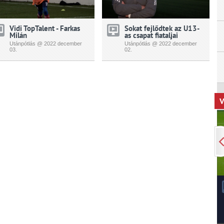
Vidi TopTalent - Farkas
Sokat fejlődtek az U13-
Milán
as csapat fiataljai
Utánpótlás @ 2022
december
Utánpótlás @ 2022
december
03.
02.
V