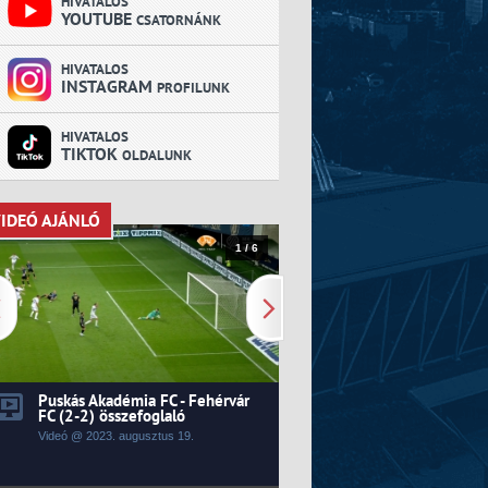
HIVATALOS
YOUTUBE
CSATORNÁNK
HIVATALOS
INSTAGRAM
PROFILUNK
HIVATALOS
TIKTOK
OLDALUNK
IDEÓ AJÁNLÓ
VIDEÓ AJÁNLÓ
1 / 6
Puskás Akadémia FC - Fehérvár
Kecskeméti TE - Fehér
FC (2-2) összefoglaló
0) összefoglaló
Videó @ 2023.
augusztus
19.
Videó @ 2023.
augusztus
14.