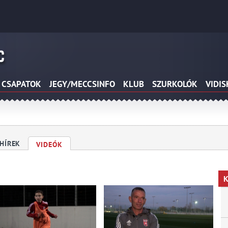
CSAPATOK
JEGY/MECCSINFO
KLUB
SZURKOLÓK
VIDI
HÍREK
VIDEÓK
K